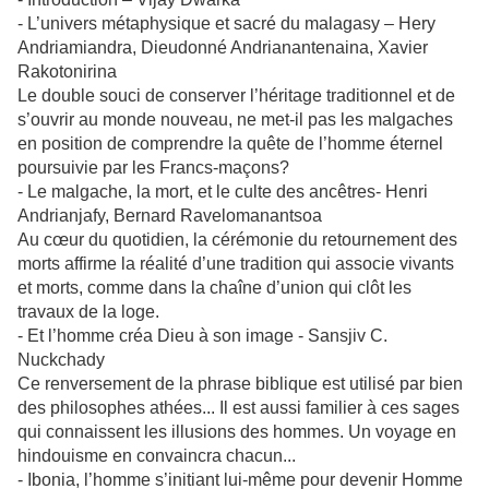
- L’univers métaphysique et sacré du malagasy – Hery
Andriamiandra, Dieudonné Andrianantenaina, Xavier
Rakotonirina
Le double souci de conserver l’héritage traditionnel et de
s’ouvrir au monde nouveau, ne met-il pas les malgaches
en position de comprendre la quête de l’homme éternel
poursuivie par les Francs-maçons?
- Le malgache, la mort, et le culte des ancêtres- Henri
Andrianjafy, Bernard Ravelomanantsoa
Au cœur du quotidien, la cérémonie du retournement des
morts affirme la réalité d’une tradition qui associe vivants
et morts, comme dans la chaîne d’union qui clôt les
travaux de la loge.
- Et l’homme créa Dieu à son image - Sansjiv C.
Nuckchady
Ce renversement de la phrase biblique est utilisé par bien
des philosophes athées... Il est aussi familier à ces sages
qui connaissent les illusions des hommes. Un voyage en
hindouisme en convaincra chacun...
- Ibonia, l’homme s’initiant lui-même pour devenir Homme