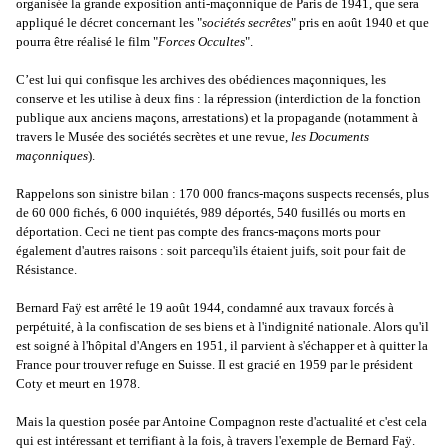
organisée la grande exposition anti-maçonnique de Paris de 1941, que sera
appliqué le décret concernant les "
sociétés secrêtes
" pris en août 1940 et que
pourra être réalisé le film "
Forces Occultes
".
C’est lui qui confisque les archives des obédiences maçonniques, les
conserve et les utilise à deux fins : la répression (interdiction de la fonction
publique aux anciens maçons, arrestations) et la propagande (notamment à
travers le Musée des sociétés secrètes et une revue,
les Documents
maçonniques
).
Rappelons son sinistre bilan : 170 000 francs-maçons suspects recensés, plus
de 60 000 fichés, 6 000 inquiétés, 989 déportés, 540 fusillés ou morts en
déportation. Ceci ne tient pas compte des francs-maçons morts pour
également d'autres raisons : soit parcequ'ils étaient juifs, soit pour fait de
Résistance.
Bernard Faÿ est arrêté le 19 août 1944, condamné aux travaux forcés à
perpétuité, à la confiscation de ses biens et à l'indignité nationale. Alors qu'il
est soigné à l'hôpital d'Angers en 1951, il parvient à s'échapper et à quitter la
France pour trouver refuge en Suisse. Il est gracié en 1959 par le président
Coty et meurt en 1978.
Mais la question posée par Antoine Compagnon reste d'actualité et c'est cela
qui est intéressant et terrifiant à la fois, à travers l'exemple de Bernard Faÿ.