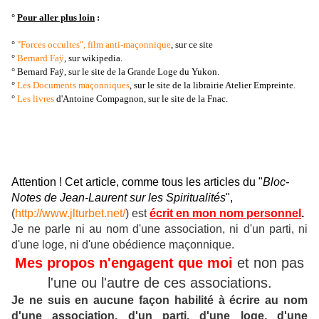
°
Pour aller plus loin
:
°
"Forces occultes", film anti-maçonnique
, sur ce site
°
Bernard Faÿ
, sur wikipedia.
° Bernard Faÿ, sur le site de la Grande Loge du Yukon.
°
Les Documents maçonniques
, sur le site de la librairie Atelier Empreinte.
°
Les livres
d'Antoine Compagnon, sur le site de la Fnac.
Attention ! Cet article, comme tous les articles du "
Bloc-
Notes de Jean-Laurent sur les Spiritualités
",
(
http://www.jlturbet.net/
) est
écrit en mon nom personnel
.
Je ne parle ni au nom d'une association, ni d'un parti, ni
d'une loge, ni d'une obédience maçonnique.
Mes propos n'engagent que moi
et non pas
l'une ou l'autre de ces associations.
Je ne suis en aucune façon habilité à écrire au nom
d'une association, d'un parti, d'une loge, d'une