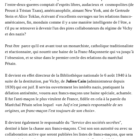
l’entre-deux-guerres comptait d’esprits libres, audacieux et cosmopolites (de
Proust à Tristan Tzara), américanophile, ­aimant New York, ami de Gertrude
Stein et Alice Toklas, écrivant d’excellents ouvrages sur les relations franco-
américaines, fin, mondain comme il y a une manière intelligente de l’être, a
t'il pu se retrouver à devenir l'un des pires collaborateurs du régime de Vichy
et des nazis?
Peut être parce qu'il est avant tout un monarchiste, catholique traditionaliste
et réactionnaire, qui nourrit une haine de la Franc-Maçonnerie qui va jusqu’à
l’obsession, et se situe dans le premier cercle des relations du maréchal
Pétain.
Il devient en effet directeur de la Bibliothèque nationale le 6 août 1940 à la
suite de la destitution, par Vichy, de
Julien Cain
(administrateur depuis
1930) qui est juif. Il servira ouvertement les intérêts nazis, pratiquant la
délation antisémite, vouera aux francs-maçons une haine spéciale, acharnée.
Il fut l'anti-maçon le plus virulent de France, fidèle en cela à la parole du
Maréchal Pétain selon lequel «
un Juif n'est jamais responsable de ses
origines, un franc-maçon l'est toujours de son choix
».
Il devient également le responsable du "
Service des sociétés secrêtes
",
destiné à faire la chasse aux francs-maçons. C'est son son autorité ou avec sa
collaboration active que seront publiées les listes de francs-maçons, que sera