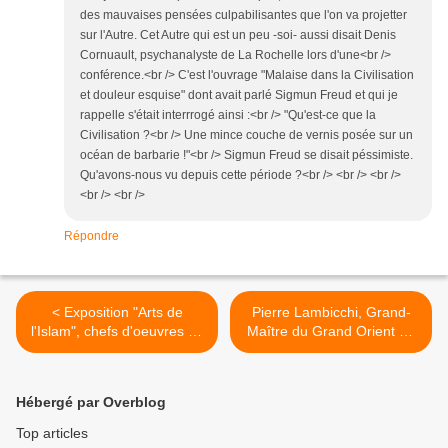
des mauvaises pensées culpabilisantes que l'on va projetter
sur l'Autre. Cet Autre qui est un peu -soi- aussi disait Denis
Cornuault, psychanalyste de La Rochelle lors d'une<br />
conférence.<br /> C'est l'ouvrage "Malaise dans la Civilisation
et douleur esquise" dont avait parlé Sigmun Freud et qui je
rappelle s'était interrrogé ainsi :<br /> "Qu'est-ce que la
Civilisation ?<br /> Une mince couche de vernis posée sur un
océan de barbarie !"<br /> Sigmun Freud se disait péssimiste.
Qu'avons-nous vu depuis cette période ?<br /> <br /> <br />
<br /> <br />
Répondre
< Exposition "Arts de
Pierre Lambicchi, Grand-
l'Islam", chefs d'oeuvres de
Maître du Grand Orient de
la collection Khalili, à
France, à Metz. >
l'Institut du Monde Arabe.
Hébergé par Overblog
Top articles