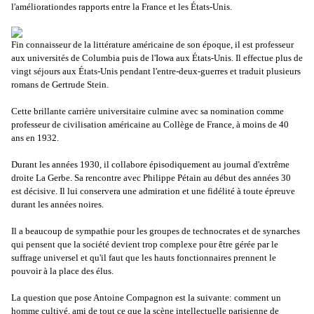
l'améliorationdes rapports entre la France et les États-Unis.
Fin connaisseur de la littérature américaine de son époque, il est professeur
aux universités de Columbia puis de l'Iowa aux États-Unis. Il effectue plus de
vingt séjours aux États-Unis pendant l'entre-deux-guerres et traduit plusieurs
romans de Gertrude Stein.
Cette brillante carrière universitaire culmine avec sa nomination comme
professeur de civilisation américaine au Collège de France, à moins de 40
ans en 1932.
Durant les années 1930, il collabore épisodiquement au journal d'extrême
droite La Gerbe. Sa rencontre avec Philippe Pétain au début des années 30
est décisive. Il lui conservera une admiration et une fidélité à toute épreuve
durant les années noires.
Il a beaucoup de sympathie pour les groupes de technocrates et de synarches
qui pensent que la société devient trop complexe pour être gérée par le
suffrage universel et qu'il faut que les hauts fonctionnaires prennent le
pouvoir à la place des élus.
La question que pose Antoine Compagnon est la suivante: comment un
homme cultivé, ami de tout ce que la scène intellectuelle parisienne de