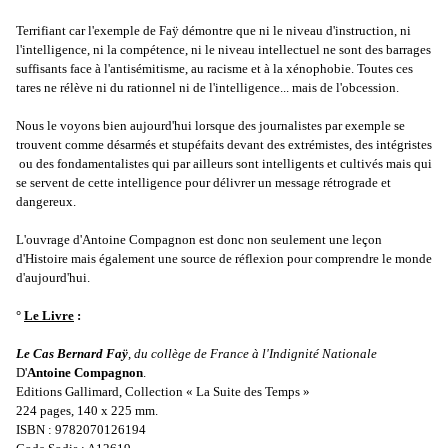
Terrifiant car l'exemple de Faÿ démontre que ni le niveau d'instruction, ni
l'intelligence, ni la compétence, ni le niveau intellectuel ne sont des barrages
suffisants face à l'antisémitisme, au racisme et à la xénophobie. Toutes ces
tares ne rélève ni du rationnel ni de l'intelligence... mais de l'obcession.
Nous le voyons bien aujourd'hui lorsque des journalistes par exemple se
trouvent comme désarmés et stupéfaits devant des extrémistes, des intégristes
ou des fondamentalistes qui par ailleurs sont intelligents et cultivés mais qui
se servent de cette intelligence pour délivrer un message rétrograde et
dangereux.
L'ouvrage d'Antoine Compagnon est donc non seulement une leçon
d'Histoire mais également une source de réflexion pour comprendre le monde
d'aujourd'hui.
°
Le Livre
:
Le Cas Bernard Faÿ
, du collège de France à l'Indignité Nationale
D'
Antoine Compagnon
.
Editions Gallimard, Collection « La Suite des Temps »
224 pages, 140 x 225 mm.
ISBN : 9782070126194