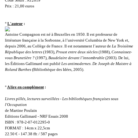
Code Sodis : A12619
Prix : 21,00 euros
°
L'auteur
:
Antoine Compagnon est né à Bruxelles en 1950. Il est professeur de
littérature française à la Sorbonne, à l’université Columbia de New York et,
depuis 2006, au Collège de France. Il est notamment l’auteur de
La Troisième
République des lettres
(1983),
Proust entre deux siècles
(1988),
Connaissez-
vous Brunetière ?
(1997),
Baudelaire devant l’innombrable
(2003). De lui,
les Éditions Gallimard ont publié
Les antimodernes
.
De Joseph de Maistre à
Roland Barthes
(Bibliothèque des Idées, 2005).
°
A lire en complément
:
Livres pillés, lectures surveillées - Les bibliothèques françaises sous
l'Occupation
de Martine Poulain
Editions Gallimard - NRF Essais 2008
ISBN : 978-2-07-012295-0
FORMAT : 14cm x 22,5cm
22.50 € - 147.38 ffr. / 587 pages