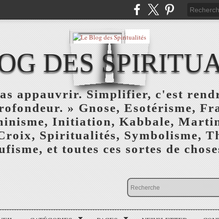
OG DES SPIRITU
as appauvrir. Simplifier, c'est rendr
profondeur. » Gnose, Esotérisme, F
inisme, Initiation, Kabbale, Marti
Croix, Spiritualités, Symbolisme, T
ufisme, et toutes ces sortes de choses