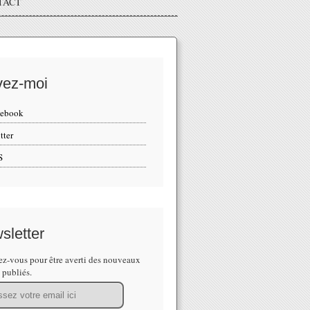
TACT
vez-moi
cebook
tter
S
sletter
z-vous pour être averti des nouveaux
s publiés.