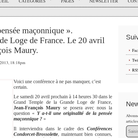
UEIL
CATÉGORIES
PAGES
NEWSLETTER
CON
 pensée maçonnique ».
Sui
de Loge de France. Le 20 avril
çois Maury.
Fa
Twi
s 2013, 18:18pm
RS
Voici une conférence à ne pas manquer, c’est
certain.
Le samedi 20 avril prochain à 14 heures 30 dans le
Grand Temple de la Grande Loge de France,
New
Jean-François Maury
se posera avec nous la
question «
Y a-t-il une originalité de la pensée
Abonne
maçonnique ?
»
article
Email
Il interviendra dans le cadre des
Conférences
Condorcet-Brossolette
, maintenant bien connues,