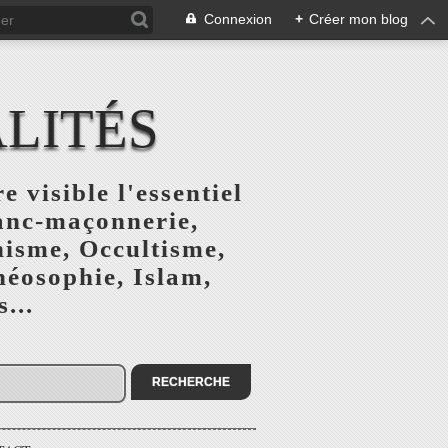
Connexion
+
Créer mon blog
ALITÉS
e visible l'essentiel
ranc-maçonnerie,
nisme, Occultisme,
héosophie, Islam,
...