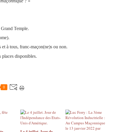
ée maçonnique ?
»
– Grand Temple.
ome).
 et à tous, franc-maçon(ne)s ou non.
s places disponibles.
0
ête
Le 4 juillet. Jour de