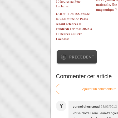
nationale, fête
maçonnique ?
GODF : Les 155 ans de
la Commune de Paris
seront célébrés le
vendredi 1er mai 2026 à
10 heures au Père
Lachaise
PRÉCÉDENT
Commenter cet article
Ajouter un commentaire
Y
yonnel ghernaouti
28/03/2013 
<br /> Notre Frère Jean-françois