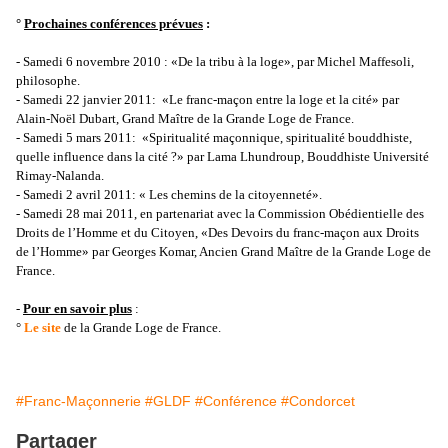
°
Prochaines conférences prévues
:
- Samedi 6 novembre 2010 : «De la tribu à la loge», par Michel Maffesoli,
philosophe.
- Samedi 22 janvier 2011: «Le franc-maçon entre la loge et la cité» par
Alain-Noël Dubart, Grand Maître de la Grande Loge de France.
- Samedi 5 mars 2011: «Spiritualité maçonnique, spiritualité bouddhiste,
quelle influence dans la cité ?» par Lama Lhundroup, Bouddhiste Université
Rimay-Nalanda.
- Samedi 2 avril 2011: « Les chemins de la citoyenneté».
- Samedi 28 mai 2011, en partenariat avec la Commission Obédientielle des
Droits de l’Homme et du Citoyen, «Des Devoirs du franc-maçon aux Droits
de l’Homme» par
Georges Komar, Ancien Grand Maître de la Grande Loge de
France.
-
Pour en savoir plus
:
°
Le site
de la Grande Loge de France.
#Franc-Maçonnerie
#GLDF
#Conférence
#Condorcet
Partager