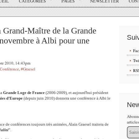
UEIL
CATÉGORIES
PAGES
NEWSLETTER
CON
n Grand-Maître de la Grande
Sui
 novembre à Albi pour une
Fa
Twi
obre 2010, 14:43pm
Conférence
,
#Graesel
RS
la
Grande Loge de France
(2006-2009), et aujourd'hui président
ies d’Europe
(depuis juin 2010) donnera une conférence à Albi le
New
Abonne
article
ce de conférences toujours très animées, Alain Graesel traitera de
Email
alité
".