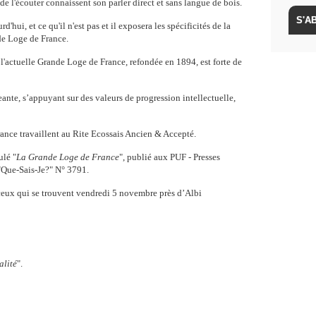
de l'écouter connaissent son parler direct et sans langue de bois.
d'hui, et ce qu'il n'est pas et il exposera les spécificités de la
e Loge de France.
l'actuelle Grande Loge de France, refondée en 1894, est forte de
ante, s’appuyant sur des valeurs de progression intellectuelle,
nce travaillent au Rite Ecossais Ancien & Accepté.
ulé "
La Grande Loge de France
", publié aux PUF - Presses
 "Que-Sais-Je?" N° 3791.
 ceux qui se trouvent vendredi 5 novembre près d’Albi
alité
".