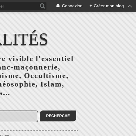
Connexion
+
Créer mon blog
ALITÉS
e visible l'essentiel
ranc-maçonnerie,
nisme, Occultisme,
héosophie, Islam,
...