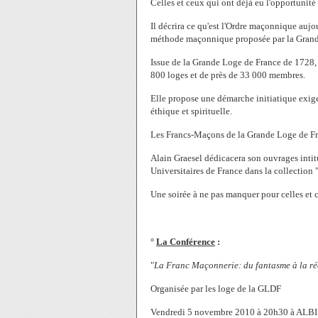
Celles et ceux qui ont déjà eu l'opportunité 
Il décrira ce qu'est l'Ordre maçonnique aujour
méthode maçonnique proposée par la Grand
Issue de la Grande Loge de France de 1728, 
800 loges et de près de 33 000 membres.
Elle propose une démarche initiatique exige
éthique et spirituelle.
Les Francs-Maçons de la Grande Loge de Fra
Alain Graesel dédicacera son ouvrages intit
Universitaires de France dans la collection
Une soirée à ne pas manquer pour celles et
°
La Conférence
:
"
La Franc Maçonnerie: du fantasme à la ré
Organisée par les loge de la GLDF
Vendredi 5 novembre 2010 à 20h30 à ALBI