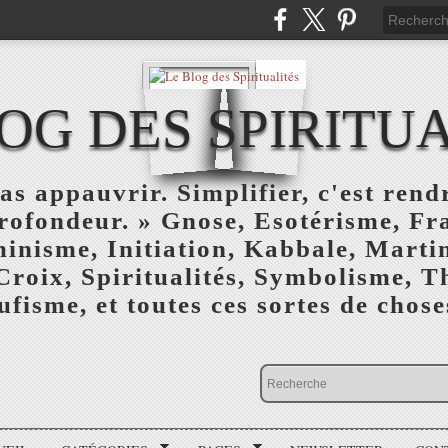
OG DES SPIRITU
as appauvrir. Simplifier, c'est rendr
profondeur. » Gnose, Esotérisme, F
inisme, Initiation, Kabbale, Marti
Croix, Spiritualités, Symbolisme, T
ufisme, et toutes ces sortes de choses