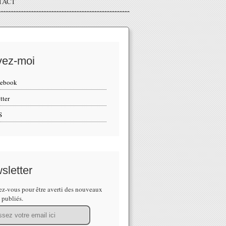
TACT
vez-moi
cebook
tter
S
sletter
z-vous pour être averti des nouveaux
s publiés.