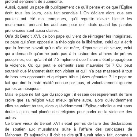
profond sentiment de supériorité.
Aussi, quand un pape dit publiquement ce qu’il pense et ce que l’Église
écrit tous les jours, cela fait scandale ! On déclare alors que ses
paroles ont été mal comprises, qu’il regrette d’avoir blessé les
musulmans, prenant les auditeurs pour des idiots quand les paroles
prononcées sont aussi claires.
Qu’a dit Benoît XVI, ce bon pape qui vient de réintégrer les intégristes,
ce pape qui s’est opposé à la théologie de la libération, celui qui a écrit
que la femme n’avait qu’un rôle de mère, d’épouse et de veuve, celui
qui a demandé qu’on ne parle pas à la justice des affaires de prêtres
pédophiles, oui, qu’a-t-il dit ? Simplement que l’islam s’était propagé par
la violence. Or, qui peut le démentir sans mauvaise foi ? Qui peut
soutenir que Mahomet était non violent et qu’il n’a pas massacré à tour
de bras ses opposants et quelques tribus juives gênantes ? Le pape ne
fait que dire la triste réalité connue par tous, et volontairement ignorée
par les amnésiques.
Mais le pape ne fait que du racolage : il essaie désespérément de faire
croire que sa religion vaut mieux qu’une autre, alors qu’évidemment
elles se valent toutes, alors qu’évidemment l’Église catholique est sans
doute la plus mal placée des religions pour parler de la violence des
autres.
Ce brave vieux de Benoît XVI s’était permis de faire des déclarations
de soutien aux musulmans suite à l’affaire des caricatures de
Mahomet. Et aujourd’hui il doit se dire qu’il aurait mieux fait, comme à