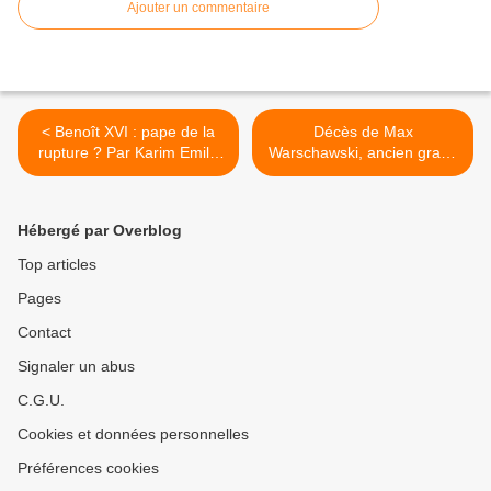
Ajouter un commentaire
< Benoît XVI : pape de la
Décès de Max
rupture ? Par Karim Emile
Warschawski, ancien grand
Bitar.
rabbin de Strasbourg et du
Bas-Rhin. >
Hébergé par Overblog
Top articles
Pages
Contact
Signaler un abus
C.G.U.
Cookies et données personnelles
Préférences cookies