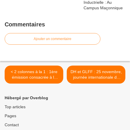
Commentaires
Ajouter un commentaire
< 2 colonnes à la 1 : 1ère
DH et GLFF : 25 novembre,
émission consacrée à la
journée internationale de
Franc-Maçonnerie sur
lutte contre les violences
Radio DTC vendredi 22
faites aux femmes. >
novembre 2013 à 20
Hébergé par Overblog
heures.
Top articles
Pages
Contact