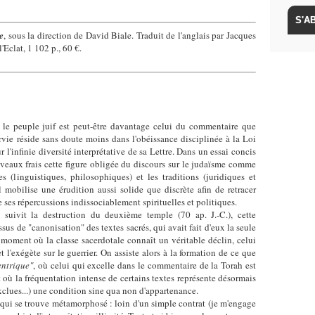
e
, sous la direction de David Biale. Traduit de l'anglais par Jacques
'Eclat, 1 102 p., 60 €.
le peuple juif est peut-être davantage celui du commentaire que
urvie réside sans doute moins dans l'obéissance disciplinée à la Loi
l'infinie diversité interprétative de sa Lettre. Dans un essai concis
eaux frais cette figure obligée du discours sur le judaïsme comme
s (linguistiques, philosophiques) et les traditions (juridiques et
il mobilise une érudition aussi solide que discrète afin de retracer
e ses répercussions indissociablement spirituelles et politiques.
suivit la destruction du deuxième temple (70 ap. J.-C.), cette
sus de "canonisation" des textes sacrés, qui avait fait d'eux la seule
e moment où la classe sacerdotale connaît un véritable déclin, celui
t l'exégète sur le guerrier. On assiste alors à la formation de ce que
ntrique"
, où celui qui excelle dans le commentaire de la Torah est
 où la fréquentation intense de certains textes représente désormais
clues...) une condition sine qua non d'appartenance.
e qui se trouve métamorphosé : loin d'un simple contrat (je m'engage