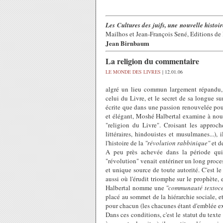
Les Cultures des juifs, une nouvelle histoir
Mailhos et Jean-François Sené, Editions de l
Jean Birnbaum
La religion du commentaire
LE MONDE DES LIVRES
| 12.01.06
algré un lieu commun largement répandu, 
celui du Livre, et le secret de sa longue s
écrite que dans une passion renouvelée pour 
et élégant, Moshé Halbertal examine à nouv
"religion du Livre". Croisant les approche
littéraires, hindouistes et musulmanes...), 
l'histoire de la
"révolution rabbinique"
et d
A peu près achevée dans la période qui 
"révolution" venait entériner un long proces
et unique source de toute autorité. C'est l
aussi où l'érudit triomphe sur le prophète, e
Halbertal nomme une
"communauté textoce
placé au sommet de la hiérarchie sociale, et
pour chacun (les chacunes étant d'emblée ex
Dans ces conditions, c'est le statut du text