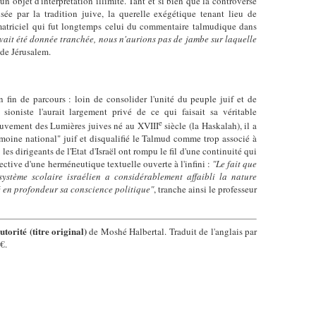
 un objet d'interprétation illimité. Tant et si bien que la controverse
ée par la tradition juive, la querelle exégétique tenant lieu de
triciel qui fut longtemps celui du commentaire talmudique dans
vait été donnée tranchée, nous n'aurions pas de jambe sur laquelle
 de Jérusalem.
 fin de parcours : loin de consolider l'unité du peuple juif et de
et sioniste l'aurait largement privé de ce qui faisait sa véritable
e
mouvement des Lumières juives né au XVIII
siècle (la Haskalah), il a
imoine national" juif et disqualifié le Talmud comme trop associé à
, les dirigeants de l'Etat d'Israël ont rompu le fil d'une continuité qui
lective d'une herméneutique textuelle ouverte à l'infini :
"Le fait que
ystème scolaire israélien a considérablement affaibli la nature
 en profondeur sa conscience politique"
, tranche ainsi le professeur
rité (titre original)
de Moshé Halbertal. Traduit de l'anglais par
€.