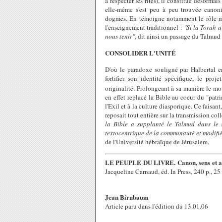
à respecter les rites), il constitue désormais
elle-même s'est peu à peu trouvée canonis
dogmes. En témoigne notamment le rôle ma
l'enseignement traditionnel :
"Si la Torah a
nous tenir"
, dit ainsi un passage du Talmud
CONSOLIDER L'UNITÉ
D'où le paradoxe souligné par Halbertal en
fortifier son identité spécifique, le proj
originalité. Prolongeant à sa manière le 
en effet replacé la Bible au coeur du "patr
l'Exil et à la culture diasporique. Ce faisant
reposait tout entière sur la transmission col
la Bible a supplanté le Talmud dans le s
textocentrique de la communauté et modifié
de l'Université hébraïque de Jérusalem.
LE PEUPLE DU LIVRE. Canon, sens et auto
Jacqueline Carnaud, éd. In Press, 240 p., 25 
Jean Birnbaum
Article paru dans l'édition du 13.01.06