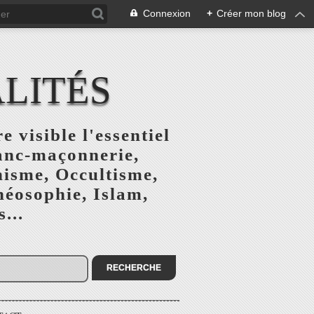
Connexion
+
Créer mon blog
ALITÉS
e visible l'essentiel
ranc-maçonnerie,
nisme, Occultisme,
héosophie, Islam,
...