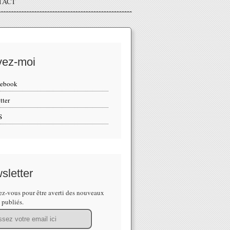
TACT
vez-moi
cebook
tter
S
sletter
z-vous pour être averti des nouveaux
s publiés.