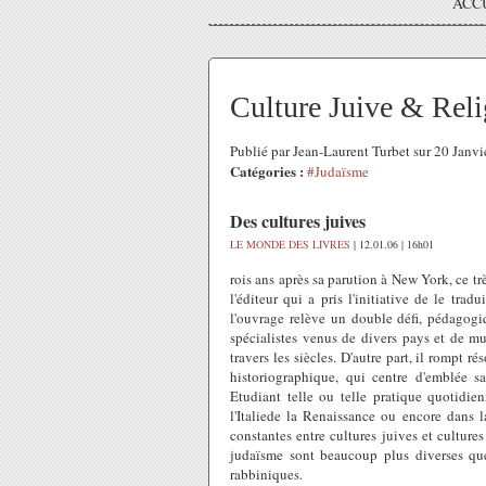
ACC
Culture Juive & Rel
Publié par Jean-Laurent Turbet sur 20 Janv
Catégories :
#Judaïsme
Des cultures juives
LE MONDE DES LIVRES
| 12.01.06 | 16h01
rois ans après sa parution à New York, ce trè
l'éditeur qui a pris l'initiative de le trad
l'ouvrage relève un double défi, pédagogiq
spécialistes venus de divers pays et de mult
travers les siècles. D'autre part, il rompt 
historiographique, qui centre d'emblée s
Etudiant telle ou telle pratique quotidien
l'Italiede la Renaissance ou encore dans l
constantes entre cultures juives et culture
judaïsme sont beaucoup plus diverses que 
rabbiniques.