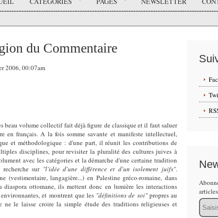
UEIL
CATÉGORIES
PAGES
NEWSLETTER
CON
igion du Commentaire
Sui
ier 2006, 00:07am
Fa
Twi
RS
s beau volume collectif fait déjà figure de classique et il faut saluer
uire en français. A la fois somme savante et manifeste intellectuel,
ue et méthodologique : d'une part, il réunit les contributions de
iples disciplines, pour revisiter la pluralité des cultures juives à
résolument avec les catégories et la démarche d'une certaine tradition
New
a recherche sur
"l'idée d'une différence et d'un isolement juifs"
.
ne (vestimentaire, langagière...) en Palestine gréco-romaine, dans
Abonne
a diaspora ottomane, ils mettent donc en lumière les interactions
article
s environnantes, et montrent que les
"définitions de soi"
propres au
Email
ne le laisse croire la simple étude des traditions religieuses et