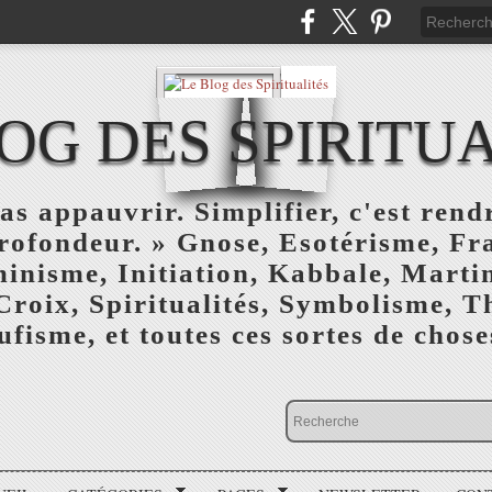
OG DES SPIRITU
as appauvrir. Simplifier, c'est rendr
profondeur. » Gnose, Esotérisme, F
inisme, Initiation, Kabbale, Marti
Croix, Spiritualités, Symbolisme, T
ufisme, et toutes ces sortes de choses