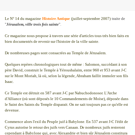
Le N° 14 du magazine
Histoire Antique
(juillet-septembre 2007)
traite de
"
Jérusalem, ville trois fois sainte
".
Ce magazine nous propose à travers une série d'articles tous très bien faits en
bien documentés de revenir sur l'histoire de la ville sainte.
De nombreuses pages sont consacrées au Temple de Jérusalem.
Quelques repères chronologiques tout de même : Salomon, succédant à son
père David, construit le Temple à Yéroushalaïm, entre 960 et 953 avant J-C
sur le Mont Moriah, là où, selon la légende, Abraham faillit immoler son fils
Isaac.
Ce Temple est détruit en 587 avant J-C par Nabuchodonosor. L'Arche
d'Alliance (où sont déposés le 10 Commandements de Moïse), déposée dans
le Saint des Saints du Temple disparait. On ne sait toujours pas ce qu'elle est
devenue.
Commence alors l'exil du Peuple juif à Babylone. En 537 avant J-C l'édit de
Cyrus autorise le retour des juifs vers Canaan. De nombreux juifs resteront
cependant à Babylone qui, avec Alexandrie et bien sûr Jérusalem constitura