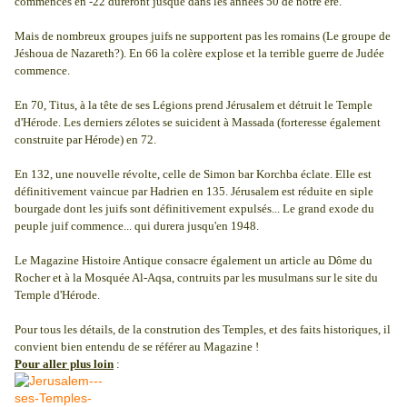
commencés en -22 dureront jusque dans les années 50 de notre ère.
Mais de nombreux groupes juifs ne supportent pas les romains (Le groupe de
Jéshoua de Nazareth?). En 66 la colère explose et la terrible guerre de Judée
commence.
En 70, Titus, à la tête de ses Légions prend Jérusalem et détruit le Temple
d'Hérode. Les derniers zélotes se suicident à Massada (forteresse également
construite par Hérode) en 72.
En 132, une nouvelle révolte, celle de Simon bar Korchba éclate. Elle est
définitivement vaincue par Hadrien en 135. Jérusalem est réduite en siple
bourgade dont les juifs sont définitivement expulsés... Le grand exode du
peuple juif commence... qui durera jusqu'en 1948.
Le Magazine Histoire Antique consacre également un article au Dôme du
Rocher et à la Mosquée Al-Aqsa, contruits par les musulmans sur le site du
Temple d'Hérode.
Pour tous les détails, de la constrution des Temples, et des faits historiques, il
convient bien entendu de se référer au Magazine !
Pour aller plus loin
: