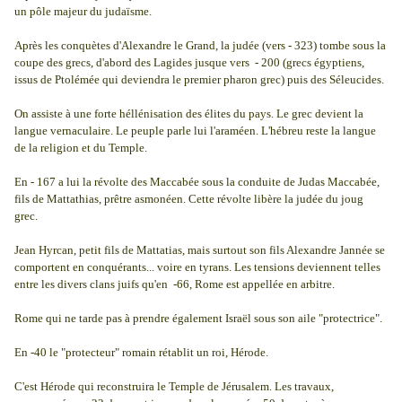
un pôle majeur du judaïsme.
Après les conquètes d'Alexandre le Grand, la judée (vers - 323) tombe sous la
coupe des grecs, d'abord des Lagides jusque vers - 200 (grecs égyptiens,
issus de Ptolémée qui deviendra le premier pharon grec) puis des Séleucides.
On assiste à une forte héllénisation des élites du pays. Le grec devient la
langue vernaculaire. Le peuple parle lui l'araméen. L'hébreu reste la langue
de la religion et du Temple.
En - 167 a lui la révolte des Maccabée sous la conduite de Judas Maccabée,
fils de Mattathias, prêtre asmonéen. Cette révolte libère la judée du joug
grec.
Jean Hyrcan, petit fils de Mattatias, mais surtout son fils Alexandre Jannée se
comportent en conquérants... voire en tyrans. Les tensions deviennent telles
entre les divers clans juifs qu'en -66, Rome est appellée en arbitre.
Rome qui ne tarde pas à prendre également Israël sous son aile "protectrice".
En -40 le "protecteur" romain rétablit un roi, Hérode.
C'est Hérode qui reconstruira le Temple de Jérusalem. Les travaux,