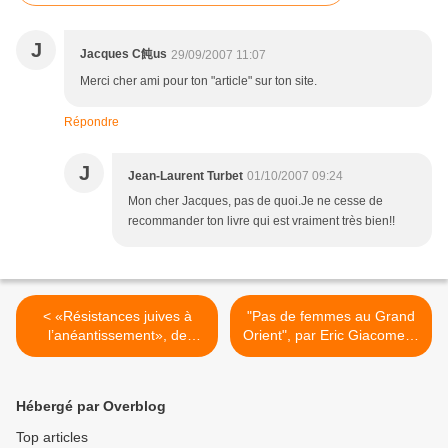
J
Jacques C飩us
29/09/2007 11:07
Merci cher ami pour ton "article" sur ton site.
Répondre
J
Jean-Laurent Turbet
01/10/2007 09:24
Mon cher Jacques, pas de quoi.Je ne cesse de
recommander ton livre qui est vraiment très bien!!
< «Résistances juives à
"Pas de femmes au Grand
l’anéantissement», de
Orient", par Eric Giacometti.
Bernard Suchecky.
>
Hébergé par Overblog
Top articles