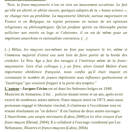
"Non, la franc-maçonnerie n’est en rien un mouvement occultiste. Le fait
qu’elle ait abrité, et abrite encore, quelques adeptes de la « haute science »,
ne change rien au problème. La maçonnerie libérale, surtout majoritaire en
France et en Belgique, ne rejette personne en raison de ses opinions
religieuses ou philosophiques. Qu’un profane spirite ou théosophe puisse
solliciter son entrée en loge et l’obtienne, il en est de même pour un
impétrant anarchiste et rationaliste convaincu. (…)
(...) Hélas, les maçons eux-mêmes ne font pas toujours le tri, même si
l'immense majorité d'entre eux sont loin de faire partie de la horde des
crédules. Le New Age a fait des ravages à l'intérieur même de la franc-
maçonnerie. Lors d'un colloque (...) un frère, alors Grand Maître d'une
importante obédience française, nous confia qu'il était inquiet en
constatant le nombre de jeunes impétrants sous influence guénonienne et
"ésotérique" qui venaient frapper à la porte des temples."
L'auteur
: Jacques Cécius
est né dans les Ardennes belges en 1940.
Musicien de formation, il fut… policier durant trente et un ans, après avoir
exercé de nombreux autres métiers. Franc-maçon initié en 1973, mais aussi
protestant engagé et libertaire viscéral, il s'intéresse à l'occultisme tout en
restant résolument un "
en dehors
". Il est l'auteur de deux autres ouvrages :
L'Anarchisme, une utopie nécessaire
(Labor, 2000) et
Le rêve citoyen d'un
franc-maçon
(Detrad, 2004). Il a collaboré à l'ouvrage coordonné par Luc
Nefontaine,
Illustres et francs-maçons
(Labor, 2004).