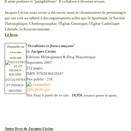
Il aime poétiser et "pamphlétiser". Il collabore à diverses revues.
Jacques Cécius nous invite à découvrir aussi le cheminement de personnages
qui ont créé ou adhéré à des organisations telles que le Spiritisme, la Société
Théosophique, l'Anthroposophie, l'Église Gnostique, l'Église Catholique
Libérale, le Rosicrucianisme, ...
Le livre
:
"
Occultistes et francs-maçons
"
Disponible sur
de
Jacques Cécius
www.cale-
Editions Mémogrames & Blog Maçonnique
seche.com
Septembre 2007
232 pages
ISBN :9782930418247
Prix public : 21€
OCCULTISTES
ET FRANCS-
MACONS.
Prix Fnac à partir de ce site :
19,95€
(livraison gratuite & rapide).
Autre livre de Jacques Cécius
: