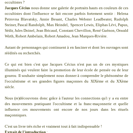
occultistes ?
Jacques Cécius
nous donne une galerie de portraits hauts en couleurs de ces
occultistes dont l'influence se fait encore parfois fortement sentir : Helena
Petrovna Blavatsky, Annie Besant, Charles Webster Leadbeater, Rudolph
Steiner, Pascal Randolph, Max Heindel, Spencer Lewis, Eliphas Lévi, Papus,
Sédir, Jules Doinel, Jean Bricaud, Constant Chevillon, René Guénon, Oswald
Wirth, Robert Ambelain, Robert Amadou, Jean Marques-Rivière.
Autant de personnages qui continuent à en fasciner et dont les ouvrages sont
réédités ou recherchés.
Ce qui est bien c'est que Jacques Cécius n'est pas un de ces mystiques
illuminés qui veulent faire la promotion de leur école de pensée ou de leur
gourou. Il souhaite simplement nous donner à comprendre le phénomène de
l'occulstisme et ses grandes figures maçonnes du XIXème et du XXème
siècle.
Nous (re)découvrons donc grâce à l'auteur les connections qu'i y a eu entre
des mouvements pratiquant l'occultisme et la franc-maçonnerie et quelle
influence ces mouvements ont encore de nos jours dans les rituels
maçonniques.
C'est un livre très riche et vraiment tout à fait indispensable !
Extrait de l'introduction
: