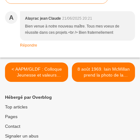
A
Alayrac jean Claude
21/06/2025 20:21
Bien venue à notre nouveau maître. Tous mes voeux de
réussite dans ces projets.<br /> Bien fraternellement
Répondre
< AAPM/GLDF : Colloque
8 août 1969. Iain McMillan
Jeunesse et valeurs
prend la photo de la
européennes à Marseille le
pochette d'Abbey Road, le
samedi 5 juillet 2025 à
dernier album enregistré
Marseille dans le cadre du
par les Beatles. >
Hébergé par Overblog
Festival des Heures Bleues.
Top articles
Pages
Contact
Signaler un abus