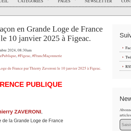
UEIL
CATÉGORIES
PAGES
NEWSLETTER
CON
açon en Grande Loge de France
Sui
le 10 janvier 2025 à Figeac.
Fa
embre 2024, 08:30am
ePublique
,
#Figeac
,
#FrancMaçonnerie
Twi
RS
RENCE PUBLIQUE
New
Abonne
hierry ZAVERONI
,
article
e de la Grande Loge de France
Email