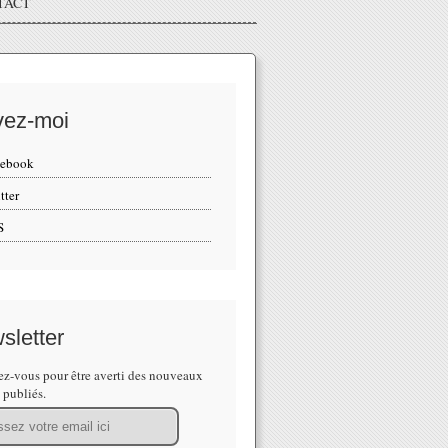
TACT
vez-moi
cebook
tter
S
sletter
z-vous pour être averti des nouveaux
s publiés.