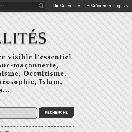
Connexion
+
Créer mon blog
ALITÉS
e visible l'essentiel
ranc-maçonnerie,
nisme, Occultisme,
héosophie, Islam,
...