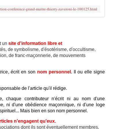
ption-conference-grand-maitre-thierry-zaveroni-le-100125.html
t un
site d'information libre et
lités, de symbolisme, d'ésotérisme, d'occultisme,
ligion, de franc-maçonnerie, de mouvements
rice, écrit en son
nom personnel
. Il ou elle signe
ponsable de l'article qu'il rédige.
te, chaque contributeur n'écrit ni au nom d'une
ique, ni d'une obédience maçonnique, ni d'une loge
irituel... Mais bien en son nom personnel.
rticles n'engagent qu'eux.
ssociations dont ils sont éventuellement membres.