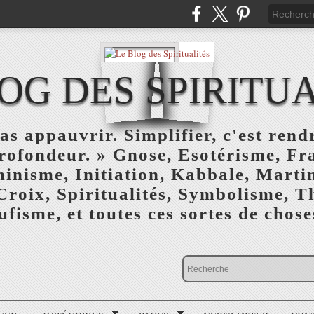
OG DES SPIRITU
as appauvrir. Simplifier, c'est rendr
profondeur. » Gnose, Esotérisme, F
inisme, Initiation, Kabbale, Marti
Croix, Spiritualités, Symbolisme, T
ufisme, et toutes ces sortes de choses