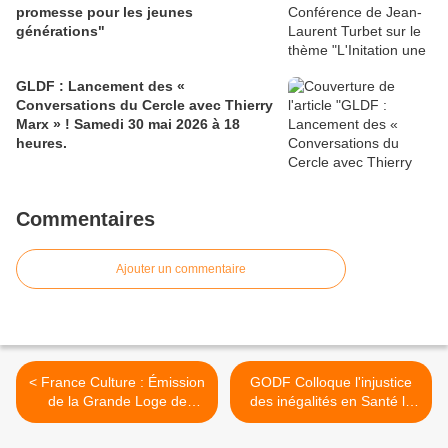
promesse pour les jeunes
générations"
GLDF : Lancement des «
Conversations du Cercle avec Thierry
Marx » ! Samedi 30 mai 2026 à 18
heures.
Commentaires
Ajouter un commentaire
< France Culture : Émission
GODF Colloque l'injustice
de la Grande Loge de
des inégalités en Santé le
France sur le thème Etats-
23 novembre 2024 à Saint-
Unis 2024 et idéal des
Denis >