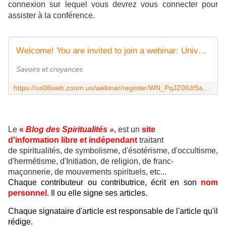
connexion sur lequel vous devrez vous connecter pour
assister à la conférence.
Welcome! You are invited to join a webinar: Université maçonnique du 23 novembre 2024. After registering, you will receive a confirmation email about joining the webinar.
Savoirs et croyances
https://us06web.zoom.us/webinar/register/WN_PqJZ0IUtSaKm6AvJB834Mg
Le
«
Blog des Spiritualités »
,
est un
site
d'information libre et indépendant
traitant
de spiritualités, de symbolisme, d'ésotérisme, d'occultisme,
d'hermétisme, d'Initiation, de religion, de franc-
maçonnerie, de mouvements spirituels, etc...
Chaque contributeur ou contributrice, écrit en son
nom
personnel
. Il ou elle signe ses articles.
Chaque signataire d'article est responsable de l'article qu'il
rédige.