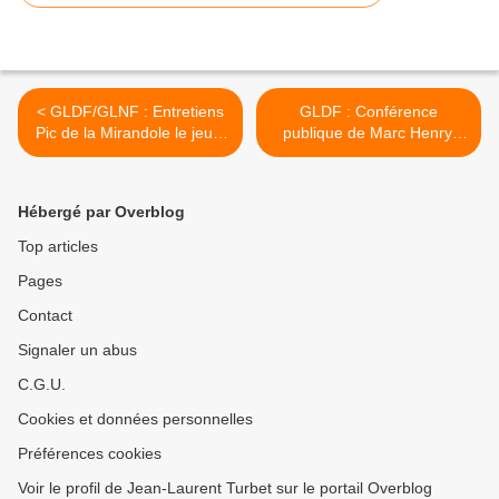
< GLDF/GLNF : Entretiens
GLDF : Conférence
Pic de la Mirandole le jeudi
publique de Marc Henry,
25 avril 2024. A ne pas
ancien Grand Maître le 25
manquer !
avril 2024 à Donville-les-
Bains >
Hébergé par Overblog
Top articles
Pages
Contact
Signaler un abus
C.G.U.
Cookies et données personnelles
Préférences cookies
Voir le profil de Jean-Laurent Turbet sur le portail Overblog