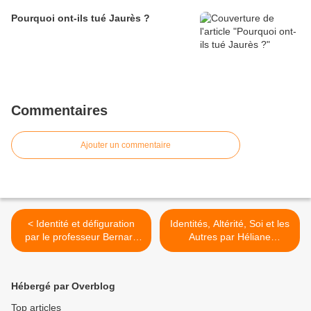
Pourquoi ont-ils tué Jaurès ?
Commentaires
Ajouter un commentaire
< Identité et défiguration
Identités, Altérité, Soi et les
par le professeur Bernard
Autres par Héliane
Duvauchelle le 21 juillet par
BERNARD le 4 août 2022
zoom aux entretiens d'été
par Zoom aux entretiens
du Collège Maçonnique.
d'été du Collège
Hébergé par Overblog
Maçonnique. >
Top articles