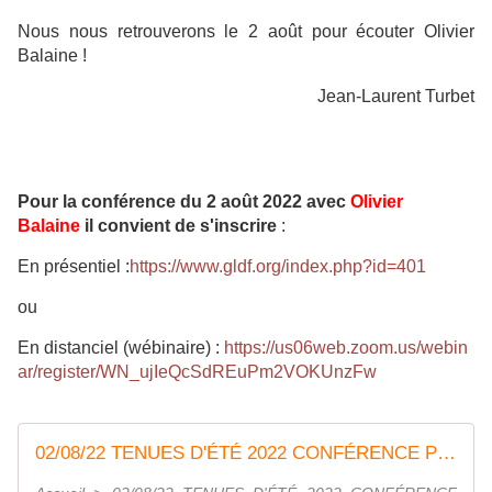
Nous nous retrouverons le 2 août pour écouter Olivier
Balaine !
Jean-Laurent Turbet
Pour la conférence du 2 août 2022 avec
Olivier
Balaine
il convient de s'inscrire
:
En présentiel :
https://www.gldf.org/index.php?id=401
ou
En distanciel (wébinaire) :
https://us06web.zoom.us/webin
ar/register/WN_ujIeQcSdREuPm2VOKUnzFw
02/08/22 TENUES D'ÉTÉ 2022 CONFÉRENCE PUBLIQUE AVEC OLIVIER BALAINE À PARIS (75)