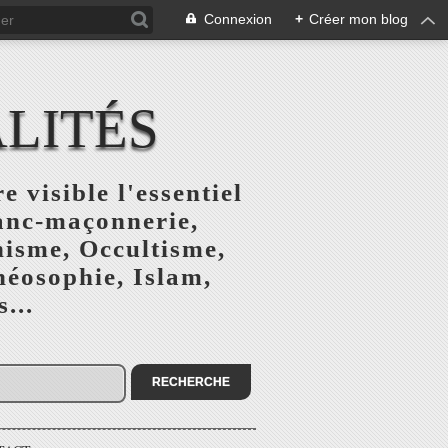
Connexion
+
Créer mon blog
ALITÉS
e visible l'essentiel
ranc-maçonnerie,
nisme, Occultisme,
héosophie, Islam,
...