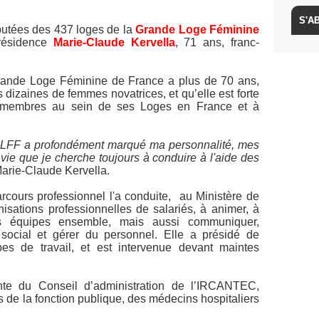
putées des 437 loges de la
Grande Loge Féminine
présidence
Marie‐Claude Kervella
, 71 ans, franc‐
Grande Loge Féminine de France a plus de 70 ans,
dizaines de femmes novatrices, et qu’elle est forte
 membres au sein de ses Loges en France et à
 GLFF a profondément marqué ma personnalité, mes
ie que je cherche toujours à conduire à l'aide des
Marie-Claude Kervella.
rcours professionnel l'a conduite, au Ministère de
nisations professionnelles de salariés, à animer, à
des équipes ensemble, mais aussi communiquer,
 social et gérer du personnel. Elle a présidé de
es de travail, et est intervenue devant maintes
te du Conseil d’administration de l’IRCANTEC,
ls de la fonction publique, des médecins hospitaliers