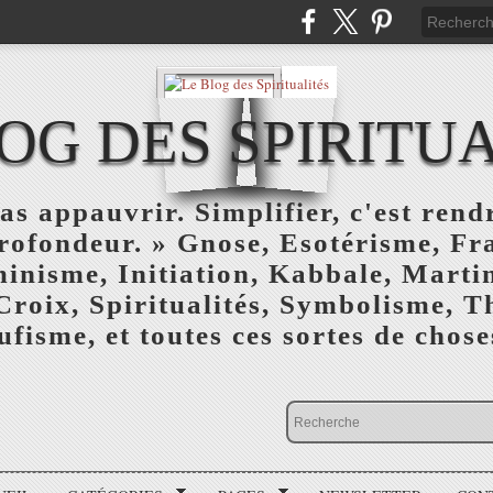
OG DES SPIRITU
as appauvrir. Simplifier, c'est rendr
profondeur. » Gnose, Esotérisme, F
inisme, Initiation, Kabbale, Marti
Croix, Spiritualités, Symbolisme, T
ufisme, et toutes ces sortes de choses