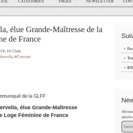
UEIL
CATÉGORIES
PAGES
NEWSLETTER
CON
a, élue Grande-Maîtresse de la
Sui
ne de France
Fa
2018, 10:12am
Kervella
,
#Convent
Twi
RS
muniqué de la GLFF
New
ervella, élue Grande-Maîtresse
Abonne
e Loge Féminine de France
article
Email