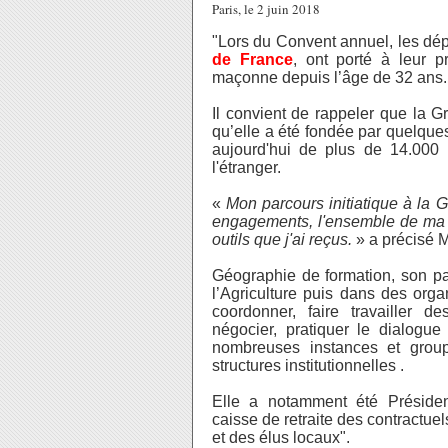
Paris, le 2 juin 2018
"Lors du Convent annuel, les dé
de France
, ont porté à leur 
maçonne depuis l’âge de 32 ans.
Il convient de rappeler que la 
qu’elle a été
fondée par quelques 
aujourd'hui de plus
de 14.000
l'étranger.
«
Mon parcours initiatique à la
engagements, l'ensemble de ma v
outils que j'ai reçus.
» a précisé 
Géographie de formation, son pa
l’Agriculture puis dans des orga
coordonner, faire travailler 
négocier, pratiquer le dialogue
nombreuses instances et group
structures institutionnelles .
Elle a notamment été Présiden
caisse de retraite des contractue
et des élus locaux".