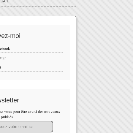
TACT
vez-moi
cebook
tter
S
sletter
z-vous pour être averti des nouveaux
s publiés.