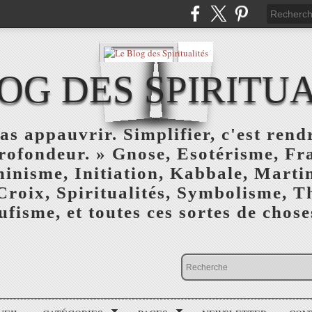
OG DES SPIRITU
as appauvrir. Simplifier, c'est rendr
profondeur. » Gnose, Esotérisme, F
inisme, Initiation, Kabbale, Marti
Croix, Spiritualités, Symbolisme, T
ufisme, et toutes ces sortes de choses