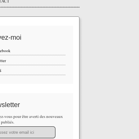
TACT
vez-moi
cebook
tter
S
sletter
z-vous pour être averti des nouveaux
s publiés.