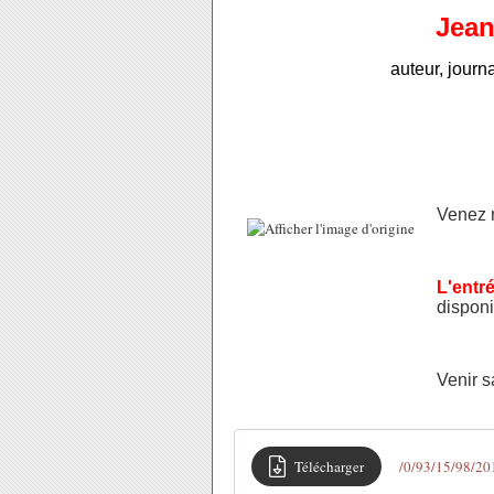
Jean
auteur, journa
Venez 
L'entré
disponi
Venir s
Télécharger
/0/93/15/98/2