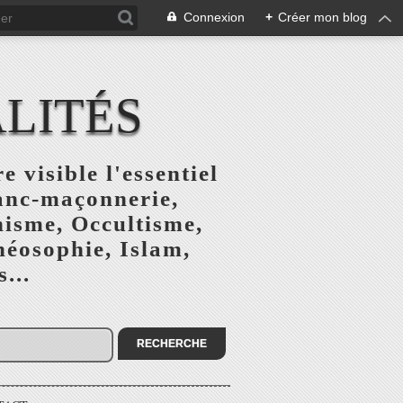
Connexion
+
Créer mon blog
ALITÉS
e visible l'essentiel
ranc-maçonnerie,
nisme, Occultisme,
héosophie, Islam,
...