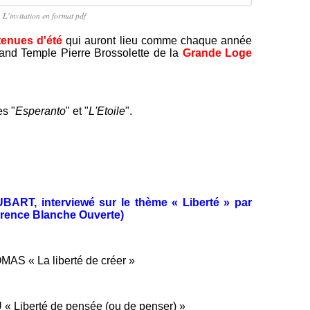
L'invitation en format pdf
tenues d'été
qui auront lieu comme chaque année
and Temple Pierre Brossolette de la
Grande Loge
es "
Esperanto
" et "
L'Etoile
".
DUBART, interviewé sur le thème « Liberté » par
ence Blanche Ouverte)
OMAS « La liberté de créer »
 « Liberté de pensée (ou de penser) »