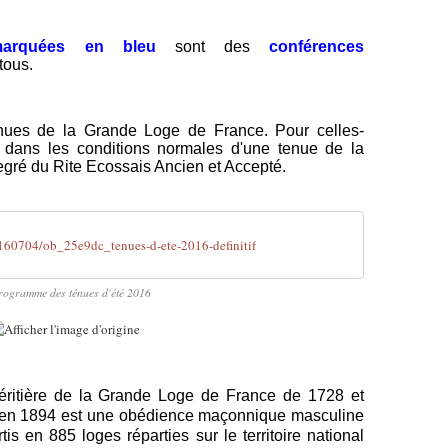
arquées en bleu
sont des
conférences
tous.
enues de la Grande Loge de France. Pour celles-
 dans les conditions normales d'une tenue de la
gré du Rite Ecossais Ancien et Accepté.
160704/ob_25e9dc_tenues-d-ete-2016-definitif
rogramme des ténues d'été 2016
héritière de la Grande Loge de France de 1728 et
e en 1894 est une obédience maçonnique masculine
is en 885 loges réparties sur le territoire national