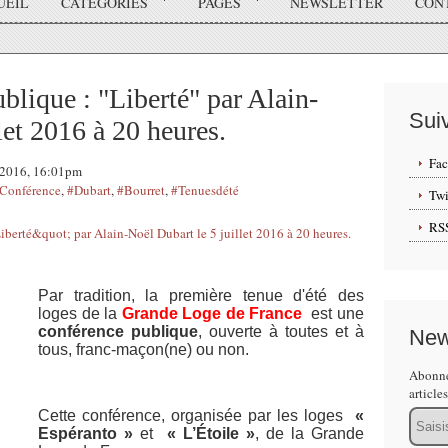
UEIL
CATÉGORIES
PAGES
NEWSLETTER
CON
ique : "Liberté" par Alain-
Sui
let 2016 à 20 heures.
Fa
t 2016, 16:01pm
Conférence
,
#Dubart
,
#Bourret
,
#Tenuesdété
Twi
RS
Par tradition, la première tenue d'été des
loges de la
Grande Loge de France
est une
conférence publique
, ouverte à toutes et à
New
tous, franc-maçon(ne) ou non.
Abonne
article
Email
Cette conférence, organisée par les loges
«
Espéranto »
et
« L’Étoile »
, de la Grande