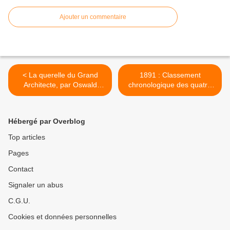
Ajouter un commentaire
< La querelle du Grand
1891 : Classement
Architecte, par Oswald
chronologique des quatre
Wirth. 1928.
obédiences françaises. >
Hébergé par Overblog
Top articles
Pages
Contact
Signaler un abus
C.G.U.
Cookies et données personnelles