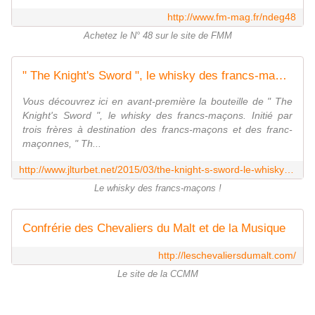
http://www.fm-mag.fr/ndeg48
Achetez le N° 48 sur le site de FMM
" The Knight's Sword ", le whisky des francs-maçons. - Bloc notes de Jean-Laurent, sur la Franc-Maçonnerie et les Spiritualités.
Vous découvrez ici en avant-première la bouteille de " The
Knight's Sword ", le whisky des francs-maçons. Initié par
trois frères à destination des francs-maçons et des franc-
maçonnes, " Th...
http://www.jlturbet.net/2015/03/the-knight-s-sword-le-whisky-des-francs-macons.html
Le whisky des francs-maçons !
Confrérie des Chevaliers du Malt et de la Musique
http://leschevaliersdumalt.com/
Le site de la CCMM