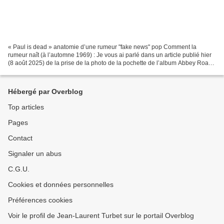
« Paul is dead » anatomie d’une rumeur "fake news" pop Comment la
rumeur naît (à l’automne 1969) : Je vous ai parlé dans un article publié hier
(8 août 2025) de la prise de la photo de la pochette de l’album Abbey Road
des Beatles le 8 août 1969 par le...
Hébergé par Overblog
Top articles
Pages
Contact
Signaler un abus
C.G.U.
Cookies et données personnelles
Préférences cookies
Voir le profil de Jean-Laurent Turbet sur le portail Overblog