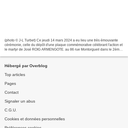
(photo © J-L Turbet) Ce jeudi 14 mars 2024 a eu lieu une très émouvante
cérémonie, celle du dépôt d'une plaque commémorative célébrant l'action et
le martyr de José ROIG ARMENGOTE. au 86 rue Montorgueil dans le 2ème
arrondissement de Paris où il a vécu....
Hébergé par Overblog
Top articles
Pages
Contact
Signaler un abus
C.G.U.
Cookies et données personnelles
Préférences cookies