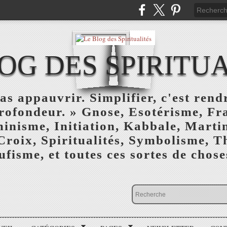
OG DES SPIRITU
as appauvrir. Simplifier, c'est rendr
profondeur. » Gnose, Esotérisme, F
inisme, Initiation, Kabbale, Marti
Croix, Spiritualités, Symbolisme, T
ufisme, et toutes ces sortes de choses