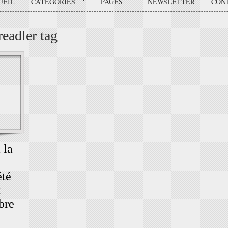
UEIL
CATÉGORIES
PAGES
NEWSLETTER
CON
readler tag
 la
été
t
bre