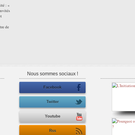
ité : «
invités
et
tre de
Nous sommes sociaux !
Facebook
Twitter
Youtube
Rss