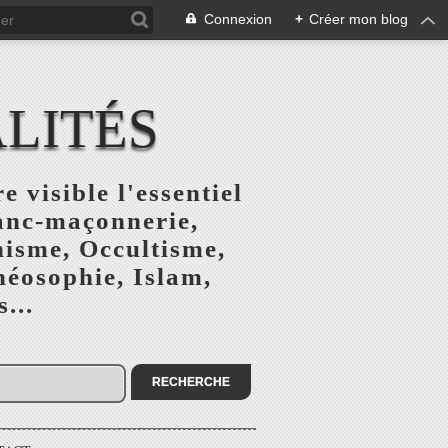
Connexion
+
Créer mon blog
ALITÉS
e visible l'essentiel
ranc-maçonnerie,
nisme, Occultisme,
héosophie, Islam,
...