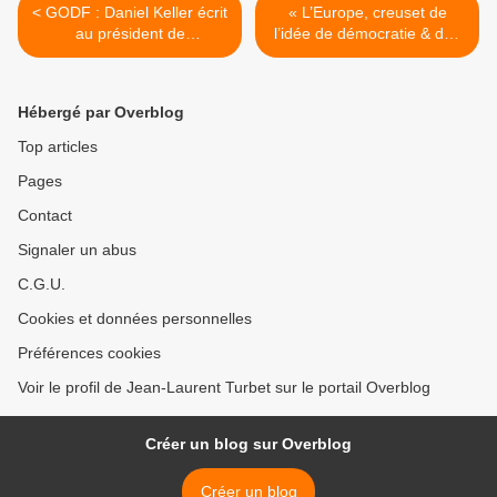
< GODF : Daniel Keller écrit
« L’Europe, creuset de
au président de
l’idée de démocratie & des
l'Observatoire de la Laïcité
droits fondamentaux de
sur la crèche Baby-Loup.
l’individu », colloque de la
GLFF le 23 novembre
Hébergé par Overblog
2013. >
Top articles
Pages
Contact
Signaler un abus
C.G.U.
Cookies et données personnelles
Préférences cookies
Voir le profil de Jean-Laurent Turbet sur le portail Overblog
Créer un blog sur Overblog
Créer un blog