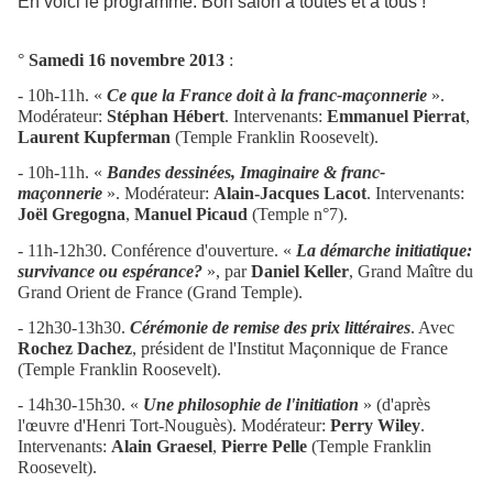
En voici le programme. Bon salon à toutes et à tous !
°
Samedi 16 novembre 2013
:
- 10h-11h. «
Ce que la France doit à la franc-maçonnerie
».
Modérateur:
Stéphan Hébert
. Intervenants:
Emmanuel Pierrat
,
Laurent Kupferman
(Temple Franklin Roosevelt).
- 10h-11h. «
Bandes dessinées, Imaginaire & franc-
maçonnerie
». Modérateur:
Alain-Jacques Lacot
. Intervenants:
Joël Gregogna
,
Manuel Picaud
(Temple n°7).
- 11h-12h30. Conférence d'ouverture. «
La démarche initiatique:
survivance ou espérance?
», par
Daniel Keller
, Grand Maître du
Grand Orient de France (Grand Temple).
- 12h30-13h30.
Cérémonie de remise des prix littéraires
. Avec
Rochez Dachez
, président de l'Institut Maçonnique de France
(Temple Franklin Roosevelt).
- 14h30-15h30. «
Une philosophie de l'initiation
» (d'après
l'œuvre d'Henri Tort-Nouguès). Modérateur:
Perry Wiley
.
Intervenants:
Alain Graesel
,
Pierre Pelle
(Temple Franklin
Roosevelt).