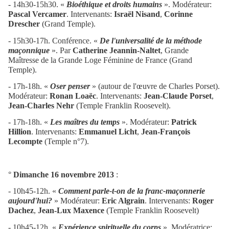
- 14h30-15h30. «
Bioéthique et droits humains
». Modérateur:
Pascal Vercamer
. Intervenants:
Israël Nisand
,
Corinne
Drescher
(Grand Temple).
- 15h30-17h. Conférence. «
De l'universalité de la méthode
maçonnique
». Par
Catherine Jeannin-Naltet
, Grande
Maîtresse de la Grande Loge Féminine de France (Grand
Temple).
- 17h-18h. «
Oser penser
» (autour de l'œuvre de Charles Porset).
Modérateur:
Ronan Loaëc
. Intervenants:
Jean-Claude Porset
,
Jean-Charles Nehr
(Temple Franklin Roosevelt).
- 17h-18h. «
Les maîtres du temps
». Modérateur:
Patrick
Hillion
. Intervenants:
Emmanuel Licht
,
Jean-François
Lecompte
(Temple n°7).
°
Dimanche 16 novembre 2013
:
- 10h45-12h. «
Comment parle-t-on de la franc-maçonnerie
aujourd'hui?
» Modérateur:
Eric Algrain
. Intervenants:
Roger
Dachez
,
Jean-Lux Maxence
(Temple Franklin Roosevelt)
- 10h45-12h. «
Expérience spirituelle du corps
». Modératrice: