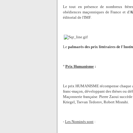
Le tout en présence de nombreux frères 
obédiences maçonniques de France et d'
A
éditorial de l'IMF.
Le
palmarès des prix littéraires de l'Inst
°
Prix Humanisme
:
Le prix HUMANISME récompense chaque anné
franc-maçon, développant des thèses ou déf
Maçonnerie française. Pierre Zaoui succède 
Kriegel, Tsevan Tedorov, Robert Misrahi.
-
Les Nominés sont
: