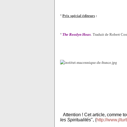
°
Prix spécial éditeurs
:
°
The Rosslyn Hoax
. Traduit de Robert Coop
Attention ! Cet article, comme to
les Spiritualités
",
(
http://www.jltur