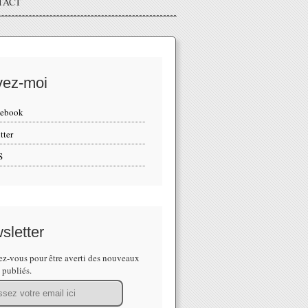
TACT
vez-moi
cebook
tter
S
sletter
z-vous pour être averti des nouveaux
s publiés.