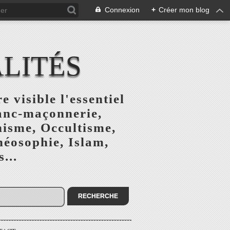
Connexion
+
Créer mon blog
ALITÉS
e visible l'essentiel
ranc-maçonnerie,
nisme, Occultisme,
héosophie, Islam,
...