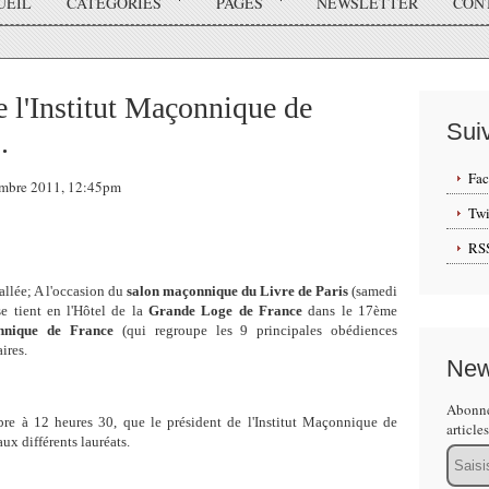
UEIL
CATÉGORIES
PAGES
NEWSLETTER
CON
de l'Institut Maçonnique de
Sui
.
Fa
vembre 2011, 12:45pm
Twi
RS
tallée; A l'occasion du
salon maçonnique du Livre de Paris
(samedi
 tient en l'Hôtel de la
Grande Loge de France
dans le 17ème
onnique de France
(qui regroupe les 9 principales obédiences
ires.
New
Abonne
re à 12 heures 30, que le président de l'Institut Maçonnique de
article
aux différents lauréats.
Email