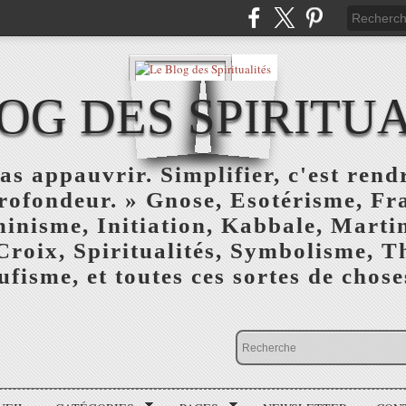
OG DES SPIRITU
as appauvrir. Simplifier, c'est rendr
profondeur. » Gnose, Esotérisme, F
inisme, Initiation, Kabbale, Marti
Croix, Spiritualités, Symbolisme, T
ufisme, et toutes ces sortes de choses