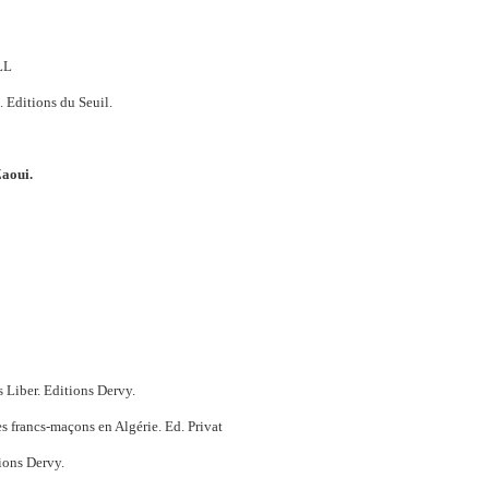
LLL
. Editions du Seuil.
Zaoui.
 Liber. Editions Dervy.
es francs-maçons en Algérie. Ed. Privat
ions Dervy.