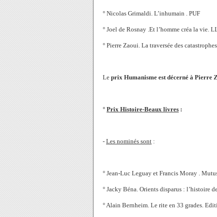
° Nicolas Grimaldi. L’inhumain . PUF
° Joel de Rosnay .Et l’homme créa la vie. 
° Pierre Zaoui. La traversée des catastrophes
Le
prix Humanisme est décerné à Pierre 
°
Prix Histoire-Beaux livres
:
-
Les nominés sont
:
°
Jean-Luc Leguay et Francis Moray . Mutus
°
Jacky Béna. Orients disparus : l’histoire d
° Alain Bernheim. Le rite en 33 grades. Edit