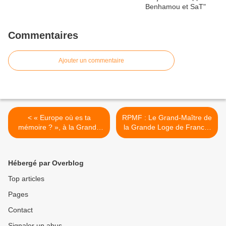
Commentaires
Ajouter un commentaire
< « Europe où es ta
RPMF : Le Grand-Maître de
mémoire ? », à la Grande
la Grande Loge de France,
Loge de France le 1er
Marc Henry, fait un
décembre 2012.
nouveau point d’étape. >
Hébergé par Overblog
Top articles
Pages
Contact
Signaler un abus