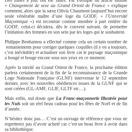
Des mises à jour ont été faites. Par exemple un article intitulé
«
Changement de sexe au Grand Orient de France
» explique
comment, alors que la sœur Olivia Chaumont (aujourd’hui encore
seule vénérable maître d’une loge du GODF, «
l’Université
Maçonnique
») est reconnue comme membre à part entière du
GODF, celui-ci décidera, dès le convent suivant, de permettre
l’initiation des femmes en son sein par les loges qui le souhaitent.
Philippe Benhamou a effectué comme cela un certain nombre de
remaniements pour corriger quelques coquilles (il y en a toujours,
c’est inévitable) et actualiser son livre car le paysage maçonnique
a bougé et bouge encore sous nos yeux en ce moment.
Après la mixité au Grand Orient de France, la prochaine édition
parlera certainement de la fin de la reconnaissance de la Grande
Loge Nationale Française (GLNF) intervenue le 12 septembre
dernier, avec les nouvelles obédiences issues de la GLNF qui se
sont créées (GL-AMF, GLIF, GLTF etc…).
Mais enfin, nul doute que
La Franc-maçonnerie Illustrée pour
les Nuls
soit un réel beau cadeau pour les fêtes de Noël et de fin
d’année.
N’hésitez donc pas… C’est un ouvrage de référence que vous ne
regretterez pas d’avoir acheté car c’est un beau livre à avoir dans
sa bibliothèque.