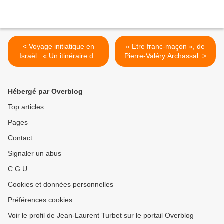
< Voyage initiatique en
« Etre franc-maçon », de
Israël : « Un itinéraire de
Pierre-Valéry Archassal. >
spiritualité ». Du 21 au 28
mars 2014.
Hébergé par Overblog
Top articles
Pages
Contact
Signaler un abus
C.G.U.
Cookies et données personnelles
Préférences cookies
Voir le profil de Jean-Laurent Turbet sur le portail Overblog