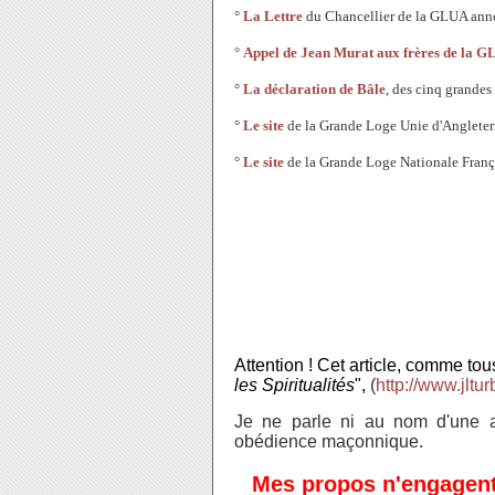
°
La Lettre
du Chancellier de la GLUA anno
°
Appel de Jean Murat aux frères de la 
°
La déclaration de Bâle
, des cinq grandes
°
Le site
de la Grande Loge Unie d'Angleter
°
Le site
de la Grande Loge Nationale Franç
Attention ! Cet article, comme tous
les Spiritualités
",
(
http://www.jltur
Je ne parle ni au nom d'une ass
obédience maçonnique.
Mes propos n'engagen