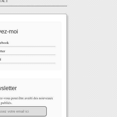
TACT
vez-moi
cebook
tter
S
sletter
z-vous pour être averti des nouveaux
s publiés.