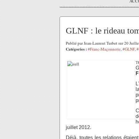
ACC
GLNF : le rideau to
Publié par Jean-Laurent Turbet sur 20 Juil
Catégories :
#Franc-Maçonnerie
,
#GLNF
,
#
T
G
F
L
l
p
p
C
d
h
juillet 2012.
Déjà, toutes les relations étai