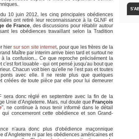
nniques.
du 10 juin 2012, les cinq principales obédiences
ntales ont retiré leur reconnaissance à la GLNF et
e de France
, des discussions pour rétablir autour
ssant les obédiences travaillant selon la Tradition
er hier
sur son site internet
, pour que les frères de la
d Maître par interim arrive bien tard et surtout ne
n à la confusion... Ce que reproche précisément la
 c'est fort louable - qui ont pensé jusqu'au bout que
rieur. Chacun voit bien qu'elle ne l'est pas et toutes
ponts avec elle. Il ne reste plus que quelques
t créées de toute pièce par elle pour lui demeurer
 sera donc règlé en septembre avec la fin de la
e Unie d'Angleterre. Mais, nul doute que
François
e
", ne continue à nous tenir informé dans le détail
es, qui concerneront cette obédience et son Grand-
nce n'aura donc plus d'obédience maçonnique
 d'Angleterre ni par les obédiences américaines et