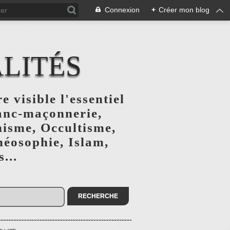
Connexion
+
Créer mon blog
ALITÉS
e visible l'essentiel
ranc-maçonnerie,
nisme, Occultisme,
héosophie, Islam,
...