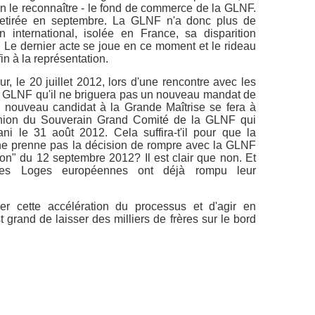
ien le reconnaître - le fond de commerce de la GLNF.
 retirée en septembre. La GLNF n'a donc plus de
an international, isolée en France, sa disparition
 Le dernier acte se joue en ce moment et le rideau
n à la représentation.
r, le 20 juillet 2012, lors d'une rencontre avec les
a GLNF qu'il ne briguera pas un nouveau mandat de
 nouveau candidat à la Grande Maîtrise se fera à
union du Souverain Grand Comité de la GLNF qui
ni le 31 août 2012. Cela suffira-t'il pour que la
ne prenne pas la décision de rompre avec la GLNF
on" du 12 septembre 2012? Il est clair que non. Et
des Loges européennes ont déjà rompu leur
er cette accélération du processus et d'agir en
grand de laisser des milliers de frères sur le bord