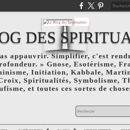
OG DES SPIRITU
as appauvrir. Simplifier, c'est rendr
profondeur. » Gnose, Esotérisme, F
inisme, Initiation, Kabbale, Marti
Croix, Spiritualités, Symbolisme, T
ufisme, et toutes ces sortes de choses