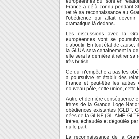
européennes qui sont en relation
France a déjà connu pendant 3
retiré sa reconnaissance au Gran
l'obédience qui allait deven
dramatique là dedans.
Les discussions avec la Gr
européennes vont se poursuiv
d'aboutir. En tout état de cause, 
la GLUA sera certainement la de
elle sera la dernière à retirer s
très british...
Ce qui n'empêchera pas les obé
a poursuivre et établir des re
France et peut-être les autres 
nouveau pôle, cette union, cette 
Autre et dernière conséquence et
frères de la Grande Loge Nation
obédiences existantes (GLDF, G
nées de la GLNF (GL-AMF, GLTF et
frères, échaudés et dégoûtés par 
nulle part.
La reconnaissance de la Grande