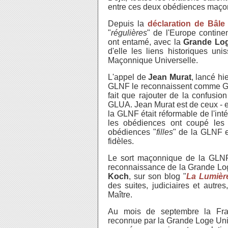
entre ces deux obédiences maço
Depuis la
déclaration de Bâle
"
régulières
" de l'Europe contine
ont entamé, avec la
Grande Log
d'elle les liens historiques uni
Maçonnique Universelle.
L'appel de
Jean Murat
, lancé hi
GLNF le reconnaissent comme Gran
fait que rajouter de la confusio
GLUA. Jean Murat est de ceux - et
la GLNF était réformable de l'inté
les obédiences ont coupé les 
obédiences "
filles
" de la GLNF e
fidèles.
Le sort maçonnique de la GLNF
reconnaissance de la Grande Log
Koch
, sur son blog "
La Lumièr
des suites, judiciaires et autr
Maître.
Au mois de septembre la Fra
reconnue par la Grande Loge Unie