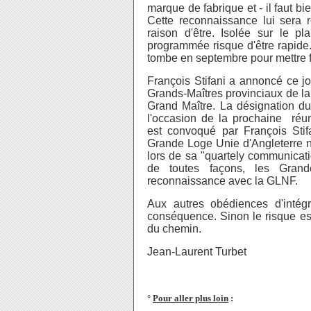
marque de fabrique et - il faut b
Cette reconnaissance lui sera
raison d'être. Isolée sur le pl
programmée risque d'être rapide.
tombe en septembre pour mettre fi
François Stifani a annoncé ce jou
Grands-Maîtres provinciaux de l
Grand Maître. La désignation du
l'occasion de la prochaine ré
est convoqué par François Stifa
Grande Loge Unie d'Angleterre 
lors de sa "quartely communicati
de toutes façons, les Gran
reconnaissance avec la GLNF.
Aux autres obédiences d'intégr
conséquence. Sinon le risque est 
du chemin.
Jean-Laurent Turbet
°
Pour aller plus loin
: