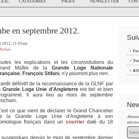
UEIL
CATÉGORIES
PAGES
NEWSLETTER
CON
mbe en septembre 2012.
Sui
let 2012, 11:03am
Stifani
Fa
Twi
outes les explications et les circonvolutions du
rand Maître de la
Grande Loge Nationale
RS
rançaise
,
François Stifani
, n'y pourront plus rien.
'arrêt définitif de la reconnaissance de la GLNF par
a
Grande Loge Unie d'Angleterre
est bel et bien
rogrammé. Il aura lieu au mois de septembre
rochain.
New
'est ce que vient de déclarer le Grand Chancelier
e la Grande Loge Unie d'Angleterre à son
Abonne
omologue français dans un
courrier
daté du 18
article
Email
ent suspendues depuis le mois de septembre dernier