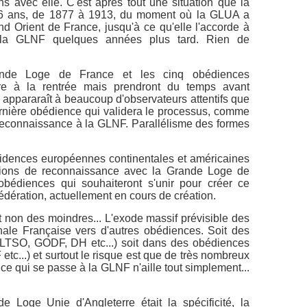
s avec elle. C'est après tout une situation que la
6 ans, de 1877 à 1913, du moment où la GLUA a
d Orient de France, jusqu'à ce qu'elle l'accorde à
ir la GLNF quelques années plus tard. Rien de
ande Loge de France et les cinq obédiences
re à la rentrée mais prendront du temps avant
il appararaît à beaucoup d'observateurs attentifs que
rnière obédience qui validera le processus, comme
a reconnaissance à la GLNF. Parallélisme des formes
idences européennes continentales et américaines
lations de reconnaissance avec la Grande Loge de
obédiences qui souhaiteront s'unir pour créer ce
fédération, actuellement en cours de création.
 non des moindres... L'exode massif prévisible des
ale Française vers d'autres obédiences. Soit des
LTSO, GODF, DH etc...) soit dans des obédiences
c...) et surtout le risque est que de très nombreux
ce qui se passe à la GLNF n'aille tout simplement...
 Loge Unie d'Angleterre était la spécificité, la