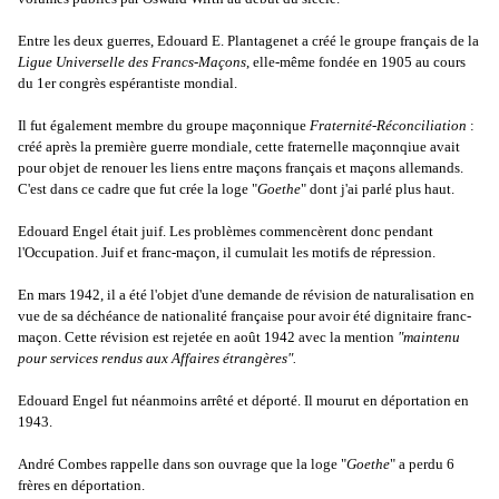
Entre les deux guerres, Edouard E. Plantagenet a créé le groupe français de la
Ligue Universelle des Francs-Maçons
, elle-même fondée en 1905 au cours
du 1er congrès espérantiste mondial.
Il fut également membre du groupe maçonnique
Fraternité-Réconciliation
:
créé après la première guerre mondiale, cette fraternelle maçonnqiue avait
pour objet de renouer les liens entre maçons français et maçons allemands.
C'est dans ce cadre que fut crée la loge "
Goethe
" dont j'ai parlé plus haut.
Edouard Engel était juif. Les problèmes commencèrent donc pendant
l'Occupation. Juif et franc-maçon, il cumulait les motifs de répression.
En mars 1942, il a été l'objet d'une demande de révision de naturalisation en
vue de sa déchéance de nationalité française pour avoir été dignitaire franc-
maçon. Cette révision est rejetée en août 1942 avec la mention
"maintenu
pour services rendus aux Affaires étrangères".
Edouard Engel fut néanmoins arrêté et déporté. Il mourut en déportation en
1943.
André Combes rappelle dans son ouvrage que la loge "
Goethe
" a perdu 6
frères en déportation.