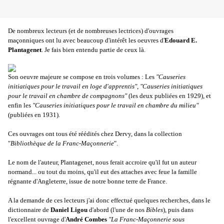
De nombreux lecteurs (et de nombreuses lectrices) d'ouvrages
maçonniques ont lu avec beaucoup d'intérêt les oeuvres d'
Edouard E.
Plantagenet
. Je fais bien entendu partie de ceux là.
Son oeuvre majeure se compose en trois volumes : Les
"Causeries
initiatiques pour le travail en loge d'apprentis"
,
"Causeries initiatiques
pour le travail en chambre de compagnons"
(les deux publiées en 1929), et
enfin les
"Causeries initiatiques pour le travail en chambre du milieu"
(publiées en 1931).
Ces ouvrages ont tous été réédités chez Dervy, dans la collection
"
Bibliothèque de la Franc-Maçonnerie
".
Le nom de l'auteur, Plantagenet, nous ferait accroire qu'il fut un auteur
normand... ou tout du moins, qu'il eut des attaches avec feue la famille
régnante d'Angleterre, issue de notre bonne terre de France.
A la demande de ces lecteurs j'ai donc effectué quelques recherches, dans le
dictionnaire de
Daniel Ligou
d'abord (l'une de nos
Bibles
), puis dans
l'excellent ouvrage d'
André Combes
"La Franc-Maçonnerie sous