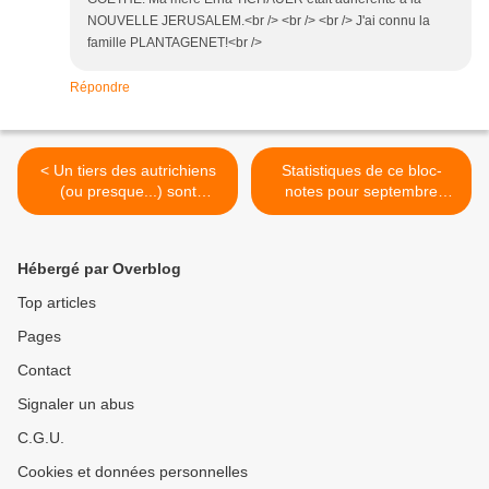
NOUVELLE JERUSALEM.<br /> <br /> <br /> J'ai connu la
famille PLANTAGENET!<br />
Répondre
< Un tiers des autrichiens
Statistiques de ce bloc-
(ou presque...) sont
notes pour septembre
d'extrême-droite...
2008. >
Hébergé par Overblog
Top articles
Pages
Contact
Signaler un abus
C.G.U.
Cookies et données personnelles