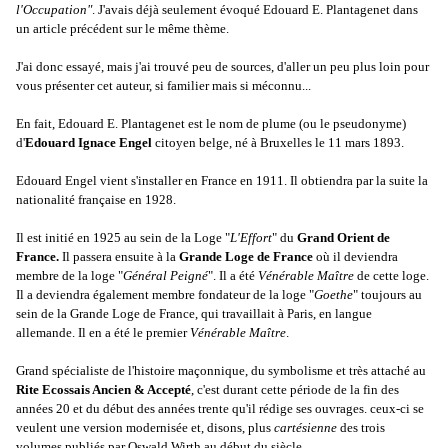
l'Occupation"
. J'avais déjà seulement évoqué Edouard E. Plantagenet dans
un article précédent sur le même thème.
J'ai donc essayé, mais j'ai trouvé peu de sources, d'aller un peu plus loin pour
vous présenter cet auteur, si familier mais si méconnu...
En fait, Edouard E. Plantagenet est le nom de plume (ou le pseudonyme)
d'
Edouard Ignace Engel
citoyen belge, né à Bruxelles le 11 mars 1893.
Edouard Engel vient s'installer en France en 1911. Il obtiendra par la suite la
nationalité française en 1928.
Il est initié en 1925 au sein de la Loge "
L'Effort
" du
Grand Orient de
France.
Il passera ensuite à la
Grande Loge de France
où il deviendra
membre de la loge
"
Général Peigné
"
. Il a été
Vénérable Maître
de cette loge.
Il a deviendra également membre fondateur de la loge "
Goethe
" toujours au
sein de la Grande Loge de France, qui travaillait à Paris, en langue
allemande. Il en a été le premier
Vénérable Maître
.
Grand spécialiste de l'histoire maçonnique, du symbolisme et très attaché au
Rite Ecossais Ancien & Accepté
, c'est durant cette période de la fin des
années 20 et du début des années trente qu'il rédige ses ouvrages. ceux-ci se
veulent une version modernisée et, disons, plus
cartésienne
des trois
volumes publiés par Oswald Wirth au début du siècle.