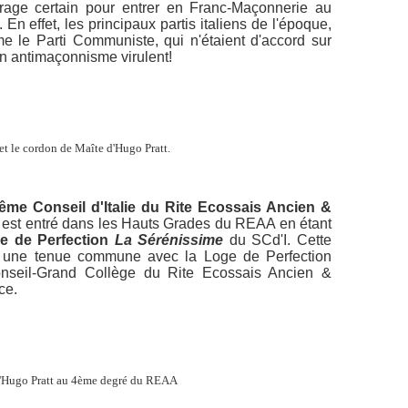
courage certain pour entrer en Franc-Maçonnerie au
En effet, les principaux partis italiens de l'époque,
 le Parti Communiste, qui n'étaient d'accord sur
'un antimaçonnisme virulent!
et le cordon de Maîte d'Hugo Pratt.
ême Conseil d'Italie du Rite Ecossais Ancien &
 est entré dans les Hauts Grades du REAA en étant
e de Perfection
La Sérénissime
du SCd'I. Cette
 une tenue commune avec la Loge de Perfection
onseil-Grand Collège du Rite Ecossais Ancien &
ce.
d'Hugo Pratt au 4ème degré du REAA