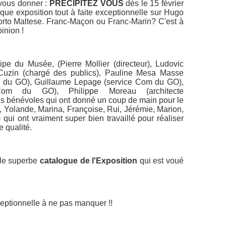
à vous donner :
PRECIPITEZ VOUS
dès le 15 février
fique exposition tout à faite exceptionnelle sur Hugo
 Corto Maltese. Franc-Maçon ou Franc-Marin? C'est à
inion !
ipe du Musée, (Pierre Mollier (directeur), Ludovic
 Cuzin (chargé des publics), Pauline Mesa Masse
m du GO), Guillaume Lepage (service Com du GO),
Com du GO), Philippe Moreau (architecte
es bénévoles qui ont donné un coup de main pour le
, Yolande, Marina, Françoise, Rui, Jérémie, Marion,
 qui ont vraiment super bien travaillé pour réaliser
 qualité.
c le superbe
catalogue de l'Exposition
qui est voué
eptionnelle à ne pas manquer !!