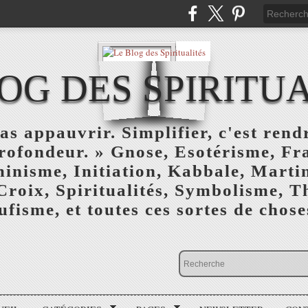
OG DES SPIRITU
as appauvrir. Simplifier, c'est rendr
profondeur. » Gnose, Esotérisme, F
inisme, Initiation, Kabbale, Marti
Croix, Spiritualités, Symbolisme, T
ufisme, et toutes ces sortes de choses