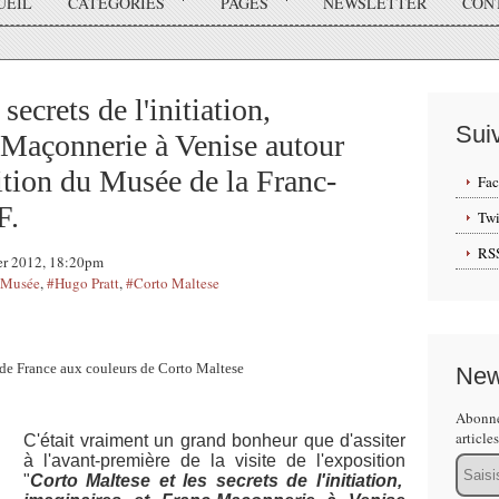
UEIL
CATÉGORIES
PAGES
NEWSLETTER
CON
secrets de l'initiation,
Sui
-Maçonnerie à Venise autour
ition du Musée de la Franc-
Fa
F.
Twi
RS
ier 2012, 18:20pm
#Musée
,
#Hugo Pratt
,
#Corto Maltese
de France aux couleurs de Corto Maltese
New
Abonne
article
C'était vraiment un grand bonheur que d'assiter
à l'avant-première de la visite de l'exposition
Email
"
Corto Maltese et les secrets de l'initiation,