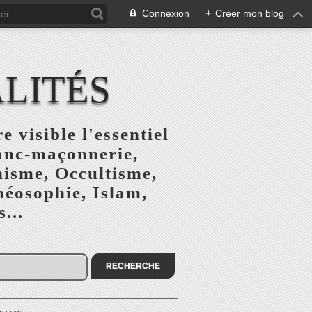
Connexion
+
Créer mon blog
ALITÉS
e visible l'essentiel
ranc-maçonnerie,
nisme, Occultisme,
héosophie, Islam,
...