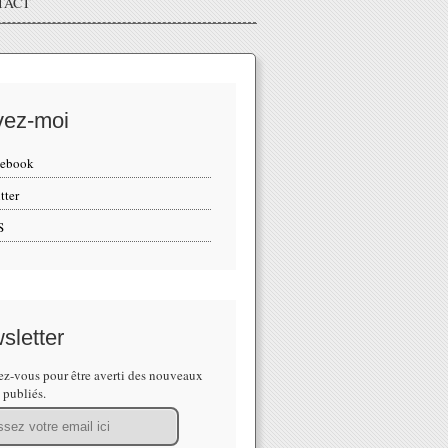
TACT
vez-moi
cebook
tter
S
sletter
z-vous pour être averti des nouveaux
s publiés.