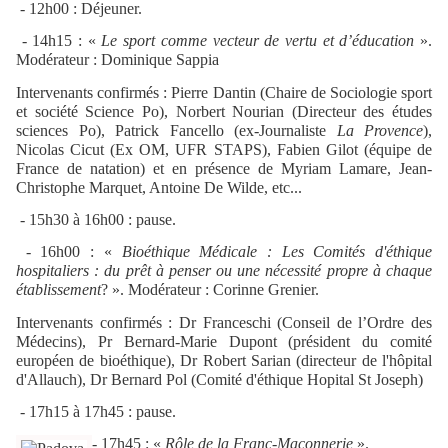
- 12h00 : Déjeuner.
- 14h15 : «
Le sport comme vecteur de vertu et d’éducation
».
Modérateur : Dominique Sappia
Intervenants confirmés : Pierre Dantin (Chaire de Sociologie sport
et société Science Po), Norbert Nourian (Directeur des études
sciences Po), Patrick Fancello (ex-Journaliste
La Provence
),
Nicolas Cicut (Ex OM, UFR STAPS), Fabien Gilot (équipe de
France de natation) et en présence de Myriam Lamare, Jean-
Christophe Marquet, Antoine De Wilde, etc...
- 15h30 à 16h00 : pause.
- 16h00 : «
Bioéthique Médicale : Les Comités d'éthique
hospitaliers : du prêt à penser ou une nécessité propre à chaque
établissement
? ». Modérateur : Corinne Grenier.
Intervenants confirmés : Dr Franceschi (Conseil de l’Ordre des
Médecins), Pr Bernard-Marie Dupont (président du comité
européen de bioéthique), Dr Robert Sarian (directeur de l'hôpital
d'Allauch), Dr Bernard Pol (Comité d'éthique Hopital St Joseph)
- 17h15 à 17h45 : pause.
- 17h45 : «
Rôle de la Franc-Maçonnerie
».