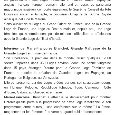
anglais, français, turque, roumain, allemand et russe. Le panorama
maçonnique israélien comporte également le Suprême Conseil du Rite
Ecossais ancien et Accepté, le Souverain Chapitre de l’Arche Royale
ainsi que celui de la Marque.
Sans oublier deux Loges du Grand Orient de France, une de la Grande
Loge de France, une Loge du Droit humain et, depuis peu, une Loge
féminine, qui n’entretiennent pas de relations officielles ou officieuses
avec la Grande Loge de l’Etat d’Israël.
Interview de Marie-Françoise Blanchet, Grande Maîtresse de la
Grande Loge Féminine de France
Son Obédience, la première dans le monde, réunit quelques 12000
sœurs, réparties dans 360 Loges environ, dont une bonne vingtaine
dans 15 pays étranger. D’autre part, la Grande Loge Féminine de
France a suscité la création de Grandes Loges en Espagne, au
Portugal, en Belgique, au Venezuela.
Elle est présente, par des Loges créées par ses soins, au Luxembourg,
en Hongrie, Pologne, République tchèque, Togo, Cameroun, Côte
d’Ivoire, Gabon, au Québec et en Israël.
Marie-Françoise Blanchet
a effectué le déplacement pour montrer
l’intérêt qu’elle porte à la progression de cette Loge israélienne. A son
programme, entre autres, : une conférence sur le thème ” La Franc-
maçonnerie et les femmes ”, ouverte au grand public francophone.