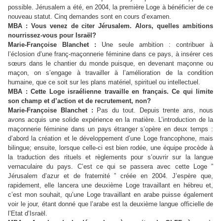
possible. Jérusalem a été, en 2004, la première Loge à bénéficier de ce
nouveau statut. Cinq demandes sont en cours d’examen.
MBA : Vous venez de citer Jérusalem. Alors, quelles ambitions
nourrissez-vous pour Israël?
Marie-Françoise Blanchet :
Une seule ambition : contribuer à
l’éclosion d’une franç-maçonnerie féminine dans ce pays, à insérer ces
sœurs dans le chantier du monde puisque, en devenant maçonne ou
maçon, on s’engage à travailler à l’amélioration de la condition
humaine, que ce soit sur les plans matériel, spirituel ou intellectuel.
MBA : Cette Loge israélienne travaille en français. Ce qui limite
son champ et d’action et de recrutement, non?
Marie-Françoise Blanchet :
Pas du tout. Depuis trente ans, nous
avons acquis une solide expérience en la matière. L’introduction de la
maçonnerie féminine dans un pays étranger s’opère en deux temps :
d’abord la création et le développement d’une Loge francophone, mais
bilingue; ensuite, lorsque celle-ci est bien rodée, une équipe procède à
la traduction des rituels et règlements pour s’ouvrir sur la langue
vernaculaire du pays. C’est ce qui se passera avec cette Loge ”
Jérusalem d’azur et de fraternité ” créée en 2004. J’espère que,
rapidement, elle lancera une deuxième Loge travaillant en hébreu et,
c’est mon souhait, qu’une Loge travaillant en arabe puisse également
voir le jour, étant donné que l’arabe est la deuxième langue officielle de
l’Etat d’Israël.