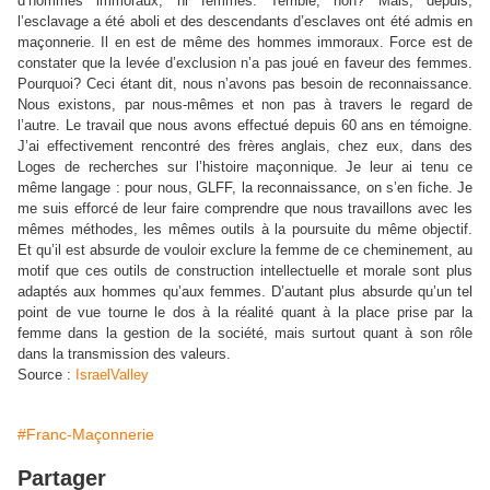
d’hommes immoraux, ni femmes. Terrible, non? Mais, depuis,
l’esclavage a été aboli et des descendants d’esclaves ont été admis en
maçonnerie. Il en est de même des hommes immoraux. Force est de
constater que la levée d’exclusion n’a pas joué en faveur des femmes.
Pourquoi? Ceci étant dit, nous n’avons pas besoin de reconnaissance.
Nous existons, par nous-mêmes et non pas à travers le regard de
l’autre. Le travail que nous avons effectué depuis 60 ans en témoigne.
J’ai effectivement rencontré des frères anglais, chez eux, dans des
Loges de recherches sur l’histoire maçonnique. Je leur ai tenu ce
même langage : pour nous,
GLFF
, la reconnaissance, on s’en fiche. Je
me suis efforcé de leur faire comprendre que nous travaillons avec les
mêmes méthodes, les mêmes outils à la poursuite du même objectif.
Et qu’il est absurde de vouloir exclure la femme de ce cheminement, au
motif que ces outils de construction intellectuelle et morale sont plus
adaptés aux hommes qu’aux femmes. D’autant plus absurde qu’un tel
point de vue tourne le dos à la réalité quant à la place prise par la
femme dans la gestion de la société, mais surtout quant à son rôle
dans la transmission des valeurs.
Source :
IsraelValley
#Franc-Maçonnerie
Partager