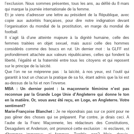
l’exclusion. Nous sommes présentes, tous les ans, au défilé du 8 mars
qui marque la journée internationale de la femme.
Et je viens d’adresser une lettre au président de la République, avec
copie aux autorités françaises, pour dire notre indignation devant
l’organisation du mondial de la prostitution, en marge du mondial de
football.
Il s’agit là d’une atteinte majeure à la dignité humaine, celle des
femmes traitées en objet sexuel, mais aussi celle des hommes
considérés comme des boucs en rut. Un dernier mot : la
GLFF
est
profondément attachée aux valeurs républicaines, celles qui fondent la
liberté, l’égalité et la fraternité entre tous les citoyens et qui reposent
sur le principe de la laïcité.
Que l’on ne se méprenne pas : la laïcité, à nos yeux, est l’outil qui
garantit à tout un chacun la pratique de sa foi, étant admis que la loi est
au-dessus de la foi et non l’inverse.
MBA : Un dernier point : la maçonnerie féminine n’est pas
reconnue par la Grande Loge Unie d’Angleterre qui donne le ton
en la matière. Or, vous avez été reçu, en Loge, en Angleterre. Votre
sentiment?
Marie-Françoise Blanchet :
Je ne répondrais pas sur ce point pour ne
pas gêner des choses qui se préparent. Par contre, je dirais ceci. A
l’aube de la Franc Maçonnerie, les rédacteurs des Constitutions,
Desaguliers et Anderson, ont prononcé cette exclusion : ni esclaves, ni