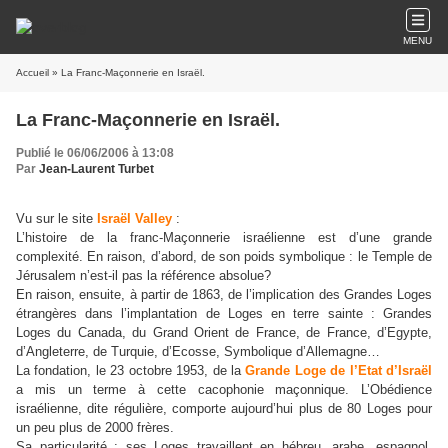
MENU
Accueil
» La Franc-Maçonnerie en Israël.
La Franc-Maçonnerie en Israël.
Publié le 06/06/2006 à 13:08
Par
Jean-Laurent Turbet
Vu sur le site
Israël Valley
:
L’histoire de la franc-Maçonnerie israélienne est d’une grande
complexité. En raison, d’abord, de son poids symbolique : le Temple de
Jérusalem n’est-il pas la référence absolue?
En raison, ensuite, à partir de 1863, de l’implication des Grandes Loges
étrangères dans l’implantation de Loges en terre sainte : Grandes
Loges du Canada, du Grand Orient de France, de France, d’Egypte,
d’Angleterre, de Turquie, d’Ecosse, Symbolique d’Allemagne…
La fondation, le 23 octobre 1953, de la
Grande Loge de l’Etat d’Israël
a mis un terme à cette cacophonie maçonnique. L’Obédience
israélienne, dite régulière, comporte aujourd’hui plus de 80 Loges pour
un peu plus de 2000 frères.
Sa particularité : ses Loges travaillent en hébreu, arabe, espagnol,