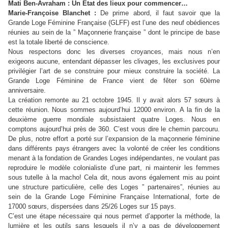
Mati Ben-Avraham : Un Etat des lieux pour commencer…
Marie-Françoise Blanchet :
De prime abord, il faut savoir que la
Grande Loge Féminine Française (GLFF) est l’une des neuf obédiences
réunies au sein de la ” Maçonnerie française ” dont le principe de base
est la totale liberté de conscience.
Nous respectons donc les diverses croyances, mais nous n’en
exigeons aucune, entendant dépasser les clivages, les exclusives pour
privilégier l’art de se construire pour mieux construire la société. La
Grande Loge Féminine de France vient de fêter son 60ème
anniversaire.
La création remonte au 21 octobre 1945. Il y avait alors 57 sœurs à
cette réunion. Nous sommes aujourd’hui 12000 environ. A la fin de la
deuxième guerre mondiale subsistaient quatre Loges. Nous en
comptons aujourd’hui près de 360. C’est vous dire le chemin parcouru.
De plus, notre effort a porté sur l’expansion de la maçonnerie féminine
dans différents pays étrangers avec la volonté de créer les conditions
menant à la fondation de Grandes Loges indépendantes, ne voulant pas
reproduire le modèle colonialiste d’une part, ni maintenir les femmes
sous tutelle à la macho! Cela dit, nous avons également mis au point
une structure particulière, celle des Loges ” partenaires”, réunies au
sein de la Grande Loge Féminine Française International, forte de
17000 sœurs, dispersées dans 25/26 Loges sur 15 pays.
C’est une étape nécessaire qui nous permet d’apporter la méthode, la
lumière et les outils sans lesquels il n’y a pas de développement