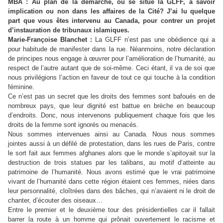
MBA : Au plan de la démarche, où se situe la
GLFF
, à savoir
implication ou non dans les affaires de la Cité? J’ai lu quelque
part que vous êtes intervenu au Canada, pour contrer un projet
d’instauration de tribunaux islamiques.
Marie-Françoise Blanchet :
La
GLFF
n’est pas une obédience qui a
pour habitude de manifester dans la rue. Néanmoins, notre déclaration
de principes nous engage à œuvrer pour l’amélioration de l’humanité, au
respect de l’autre autant que de soi-même. Ceci étant, il va de soi que
nous privilégions l’action en faveur de tout ce qui touche à la condition
féminine.
Ce n’est pas un secret que les droits des femmes sont bafoués en de
nombreux pays, que leur dignité est battue en brèche en beaucoup
d’endroits. Donc, nous intervenons publiquement chaque fois que les
droits de la femme sont ignorés ou menacés.
Nous sommes intervenues ainsi au Canada. Nous nous sommes
jointes aussi à un défilé de protestation, dans les rues de Paris, contre
le sort fait aux femmes afghanes alors que le monde s’apitoyait sur la
destruction de trois statues par les talibans, au motif d’atteinte au
patrimoine de l’humanité. Nous avons estimé que le vrai patrimoine
vivant de l’humanité dans cette région étaient ces femmes, niées dans
leur personnalité, cloîtrées dans des bâches, qui n’avaient ni le droit de
chanter, d’écouter des oiseaux…
Entre le premier et le deuxième tour des présidentielles car il fallait
barrer la route à un homme qui prônait ouvertement le racisme et