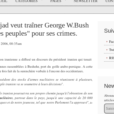
UEIL
CATÉGORIES
PAGES
NEWSLETTER
CON
d veut traîner George W.Bush
Sui
es peuples" pour ses crimes.
Fa
er 2006, 00:35am
Twi
RS
ion iranienne a diffusé un discours du président iranien qui tenait
nnes rassemblées à Bushehr, port du golfe arabo-persique. A cette
 fois fait de la surenchère verbale à l'encore des occidentaux.
ssèdent des stocks d'armes nucléaires se réunissent à plusieurs,
uple iranien va se soumettre à leurs décisions
".
New
ple iranien poursuivra son propre chemin jusqu'à l'obtention de son
Abonne
ucléaires
, partout dans le pays, jusqu'à une capacité de 20 000
article
iques et de notre jeunesse, tel que notre Parlement l'a approuvé
", a-
Email