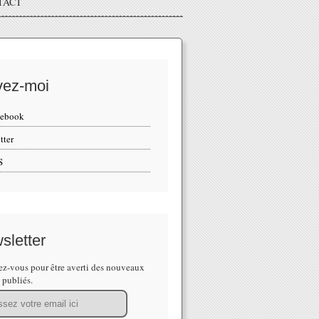
TACT
vez-moi
cebook
tter
S
sletter
z-vous pour être averti des nouveaux
s publiés.