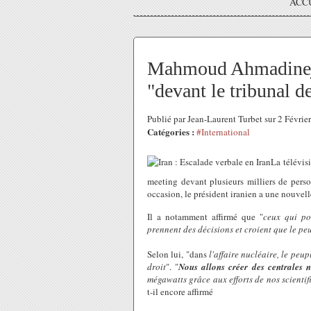
ACC
Mahmoud Ahmadineja
"devant le tribunal d
Publié par Jean-Laurent Turbet sur 2 Févri
Catégories :
#International
La télévis
meeting devant plusieurs milliers de perso
occasion, le président iranien a une nouvelle
Il a notamment affirmé que "
ceux qui po
prennent des décisions et croient que le pe
Selon lui, "dans
l'affaire nucléaire, le peu
droit
". "
Nous allons créer des centrales n
mégawatts grâce aux efforts de nos scientif
t-il encore affirmé