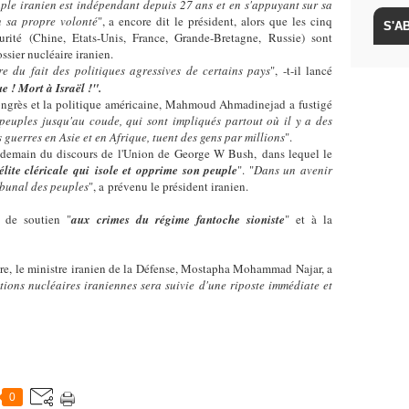
ple iranien est indépendant depuis 27 ans et en s'appuyant sur sa
n sa propre volonté
", a encore dit le président, alors que les cinq
rité (Chine, Etats-Unis, France, Grande-Bretagne, Russie) sont
ssier nucléaire iranien.
e du fait des politiques agressives de certains pays
", -t-il lancé
e ! Mort à Israël !".
ngrès et la politique américaine, Mahmoud Ahmadinejad a fustigé
peuples jusqu'au coude, qui sont impliqués partout où il y a des
 guerres en Asie et en Afrique, tuent des gens par millions
".
emain du discours de l'Union de George W Bush, dans lequel le
élite cléricale qui isole et opprime son peuple
". "
Dans un avenir
ibunal des peuples
", a prévenu le président iranien.
e de soutien "
aux crimes du régime fantoche sioniste
" et à la
re, le ministre iranien de la Défense, Mostapha Mohammad Najar, a
ations nucléaires iraniennes sera suivie d'une riposte immédiate et
0