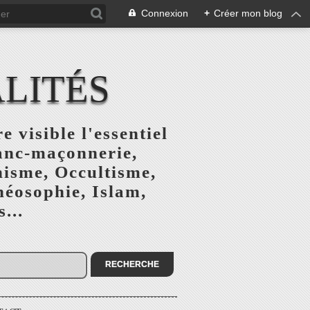
Connexion
+
Créer mon blog
ALITÉS
e visible l'essentiel
ranc-maçonnerie,
nisme, Occultisme,
héosophie, Islam,
...