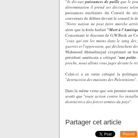
"
Je dis aux
puissances de paille
que le peu
détermination il prend ses décisions selo
puissances nucléaires du Conseil de sécu
convenues de déférer devant le conseil le do
"
Notre nation ne peut faire marche arrièr
"
alors que la foule hurlait
Mort à l'Amériqu
Concernant le discours de G.W.Bush au Co
"
ceux qui ont les mains dans le sang des 
guerres et l'oppression, qui déclenchent des
Mahmoud Ahmadinejad s'exprimait au lend
président américain a critiqué "
une petite 
proche, nous allons vous juger devant le tr
Celui-ci a en outre critiqué la politiqu
"
destruction des maisons des Palestiniens
".
Dans la même veine que son premier minist
averti que "
toute action contre les install
destructrice des forces armées du pays
".
Partager cet article
Repost