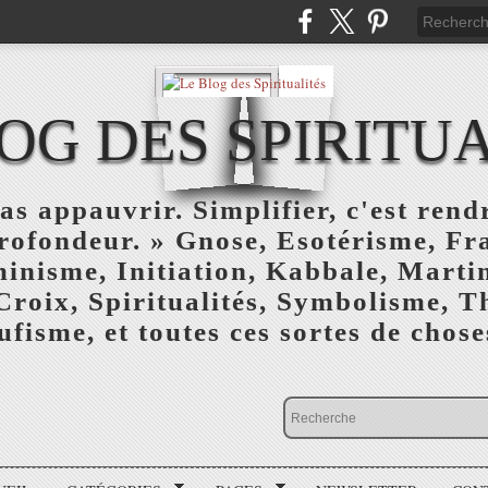
OG DES SPIRITU
as appauvrir. Simplifier, c'est rendr
profondeur. » Gnose, Esotérisme, F
inisme, Initiation, Kabbale, Marti
Croix, Spiritualités, Symbolisme, T
ufisme, et toutes ces sortes de choses