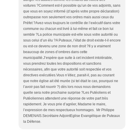
voitures ?Comment est-il possible qu’un de vos adjoints, sans
que vous en soyez informé (d’après votre propre déclaration)
outrepasse non seulement vos ordres mais aussi ceux du
Préfet ?Avez-vous toujours le contrôle de l’exécutif dans votre
commune ou chacun est livré à lui-même et fait ce bon lui
semble ?La police municipale est-elle sous votre autorité ou
sous celui d’un élu ?A Puteaux, l’état de droit existe-t-il encore
ou est-ce devenu une zone de non droit ?Il y a vraiment
beaucoup de zones d’ombres dans cette
municipalité.J’espère que suite à cet incident intolérable,
vous prendrez toutes les dispositions et sanctions
nécessaires, afin que votre autorité soit respectée et vos
directives exécutées.Vous n’étiez, parait-il, pas au courant
que notre église ait été murée (si tel était le cas, pourquoi ne
l’avoir pas fait rouvrir ?) dès lors nous nous demandons
quelle sera notre prochaine surprise ?Les Putéoliens et
Putéoliennes attendent une réponse de votre part très
rapidement. Je vous prie d’agréer, Madame le maire,
l’expression de mes respectueux hommages. Mr Philippe
DEMENAIS.Secrétaire AdjointEglise Evangélique de Puteaux
la Défense.