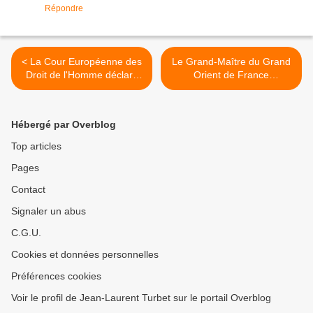
Répondre
< La Cour Européenne des
Le Grand-Maître du Grand
Droit de l'Homme déclare
Orient de France
qu'obliger les franc-maçons
demandera des
a révéler leur appartenance
"explications" à M.
est illégale.
Lamanda, président de la
Hébergé par Overblog
Cour de Cassation, sur ses
sentiments à l'égard de la
Top articles
Franc-Maçonnerie. >
Pages
Contact
Signaler un abus
C.G.U.
Cookies et données personnelles
Préférences cookies
Voir le profil de Jean-Laurent Turbet sur le portail Overblog