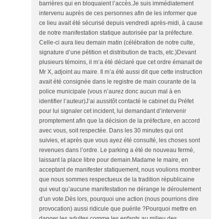
barrières qui en bloquaient l’accès.Je suis immédiatement
intervenu auprès de ces personnes afin de les informer que
ce lieu avait été sécurisé depuis vendredi après-midi, à cause
de notre manifestation statique autorisée par la préfecture.
Celle-ci aura lieu demain matin (célébration de notre culte,
signature d’une pétition et distribution de tracts, etc.)Devant
plusieurs témoins, il m’a été déclaré que cet ordre émanait de
Mr X, adjoint au maire. Il m’a été aussi dit que cette instruction
avait été consignée dans le registre de main courante de la
police municipale (vous n’aurez donc aucun mal à en
identifier l’auteur)J’ai aussitôt contacté le cabinet du Préfet
pour lui signaler cet incident, lui demandant d’intervenir
promptement afin que la décision de la préfecture, en accord
avec vous, soit respectée. Dans les 30 minutes qui ont
suivies, et après que vous ayez été consulté, les choses sont
revenues dans l’ordre. Le parking a été de nouveau fermé,
laissant la place libre pour demain.Madame le maire, en
acceptant de manifester statiquement, nous voulions montrer
que nous sommes respectueux de la tradition républicaine
qui veut qu’aucune manifestation ne dérange le déroulement
d’un vote.Dès lors, pourquoi une action (nous pourrions dire
provocation) aussi ridicule que puérile ?Pourquoi mettre en
danger les adultes comme les enfants au milieu des