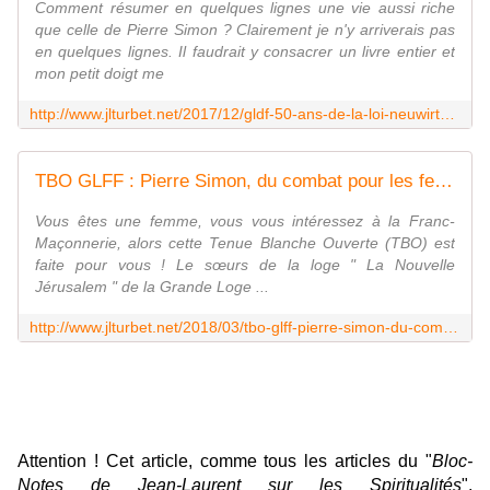
Comment résumer en quelques lignes une vie aussi riche
que celle de Pierre Simon ? Clairement je n'y arriverais pas
en quelques lignes. Il faudrait y consacrer un livre entier et
mon petit doigt me
http://www.jlturbet.net/2017/12/gldf-50-ans-de-la-loi-neuwirth.hommage-a-pierre-simon-ancien-grand-maitre-le-13-decembre-2017-a-paris.html
TBO GLFF : Pierre Simon, du combat pour les femmes au droit de mourir dans la dignité, conférence d'Emmanuel Pierrat le jeudi 26 avril 2018 à Paris - Bloc notes de Jean-Laurent sur les Spiritualités
Vous êtes une femme, vous vous intéressez à la Franc-
Maçonnerie, alors cette Tenue Blanche Ouverte (TBO) est
faite pour vous ! Le sœurs de la loge " La Nouvelle
Jérusalem " de la Grande Loge ...
http://www.jlturbet.net/2018/03/tbo-glff-pierre-simon-du-combat-pour-les-femmes-au-droit-de-mourir-dans-la-dignite-conference-d-emmanuel-pierrat-le-jeudi-26-avril-2
Attention ! Cet article, comme tous les articles du "
Bloc-
Notes de Jean-Laurent sur les Spiritualités
",