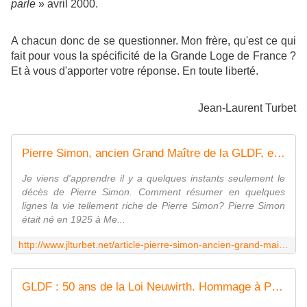
parle
»
avril 2000.
A chacun donc de se questionner. Mon frère, qu'est ce qui
fait pour vous la spécificité de la Grande Loge de France ?
Et à vous d'apporter votre réponse. En toute liberté.
Jean-Laurent Turbet
Pierre Simon, ancien Grand Maître de la GLDF, est mort. - Bloc notes de Jean-Laurent sur les Spiritualités
Je viens d'apprendre il y a quelques instants seulement le
décès de Pierre Simon. Comment résumer en quelques
lignes la vie tellement riche de Pierre Simon? Pierre Simon
était né en 1925 à Me...
http://www.jlturbet.net/article-pierre-simon-ancien-grand-maitre-de-la-gldf-est-mort-52857504.html
GLDF : 50 ans de la Loi Neuwirth. Hommage à Pierre Simon, ancien Grand Maître le 13 décembre 2017 à Paris. - Bloc notes de Jean-Laurent sur les Spiritualités