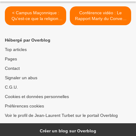
< Campus Maçonnique :
Conférence vidéo : Le
Qu'est-ce que la religion,
Rapport Marty du Convent
par Françoise Bonardel le 7
de 1948 de la Grande Loge
février 2020. A ne pas
de France et le retour du
manquer !
Symbolisme en Loge. >
Hébergé par Overblog
Top articles
Pages
Contact
Signaler un abus
C.G.U.
Cookies et données personnelles
Préférences cookies
Voir le profil de Jean-Laurent Turbet sur le portail Overblog
Créer un blog sur Overblog