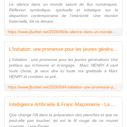
Le silence dans un monde saturé de flux numériques.
Réflexion symbolique, spirituelle et initiatique sur la
disparition contemporaine de l'intériorité. Une réunion
fraternelle, tôt ce dimanc...
https://www.jlturbet.net/2026/06/le-silence-dans-un-monde-sature-de-flux-numeriques.html
L'Initiation, une promesse pour les jeunes générations, de Jean-Laurent Turbet - Le Blog des Spiritualités
L'Initiation : une promesse pour les jeunes générations Une
préface qui m'honore et m'engage : Marc HENRY A vant
toute chose, je veux dire ici toute ma gratitude à Marc
HENRY et combien sa pré...
https://www.jlturbet.net/2026/04/l-initiation-une-promesse-pour-les-jeunes-generations-de-jean-laurent-turbet.html
Intelligence Artificielle & Franc-Maçonnerie - La Pierre et la Puce - J. Pragman - Achat Livres Numérilivres
Que change l'IA dans la préparation des planches et que ne
peut-elle pas toucher, tel est le fil rouge de ce nouvel
ouvrage - Livre Papier