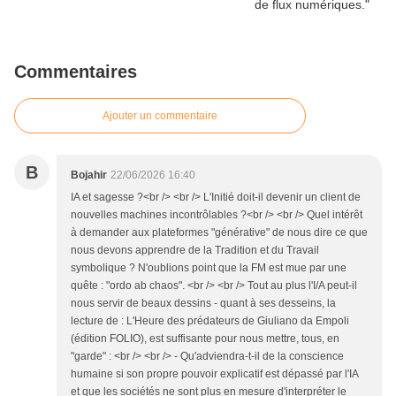
Commentaires
Ajouter un commentaire
B
Bojahir
22/06/2026 16:40
IA et sagesse ?<br /> <br /> L'Initié doit-il devenir un client de
nouvelles machines incontrôlables ?<br /> <br /> Quel intérêt
à demander aux plateformes "générative" de nous dire ce que
nous devons apprendre de la Tradition et du Travail
symbolique ? N'oublions point que la FM est mue par une
quête : "ordo ab chaos". <br /> <br /> Tout au plus l'I/A peut-il
nous servir de beaux dessins - quant à ses desseins, la
lecture de : L'Heure des prédateurs de Giuliano da Empoli
(édition FOLIO), est suffisante pour nous mettre, tous, en
"garde" : <br /> <br /> - Qu'adviendra-t-il de la conscience
humaine si son propre pouvoir explicatif est dépassé par l'IA
et que les sociétés ne sont plus en mesure d'interpréter le