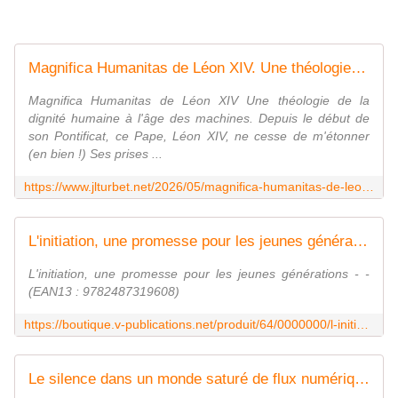
Magnifica Humanitas de Léon XIV. Une théologie de la dignité humaine à l'âge des machines. - Le Blog des Spiritualités
Magnifica Humanitas de Léon XIV Une théologie de la
dignité humaine à l'âge des machines. Depuis le début de
son Pontificat, ce Pape, Léon XIV, ne cesse de m'étonner
(en bien !) Ses prises ...
https://www.jlturbet.net/2026/05/magnifica-humanitas-de-leon-xiv.une-theologie-de-la-dignite-humaine-a-l-age-des-machines.html
L'initiation, une promesse pour les jeunes générations - - (EAN13 : 9782487319608) | Boutique V PUBLICATIONS éditions
L'initiation, une promesse pour les jeunes générations - -
(EAN13 : 9782487319608)
https://boutique.v-publications.net/produit/64/0000000/l-initiation-une-promesse-pour-les-jeunes-generations
Le silence dans un monde saturé de flux numériques. - Le Blog des Spiritualités