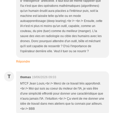
d'"intelligence" artificielle. Il faut tout de meme rappeler que
l'ia n'est que des opérations mathématiques (algorithmes)
qu'un humain érudit aura placées a l'intérieur puis, soit la
machine est laissée telle qu'elle ou en mode
autoapprentissage (deep learing).<br /> <br /> Ensuite, cette
IA n'est ni plus ni moins qu'un outil, capable, comme un
couteau, du pire (tuer) comme du meilleur (manger). L'ia
sauve des vies en radiologie ou cible des humains avec les
drones. Donc pourquoi attendre d'un outil, bête et méchant
qu'il soit capable de ressentir ? D'où l'importance de
l'opérateur derrière elle. Veut il tuer ou se nourrir ?
Répondre
T
thomas
19/06/2026 09:03
MTCF Jean Louis,<br /> Merci de ce travail très approfondi.
<br /> Moi qui suis au coeur du moteur de l'IA, je vais être
d'une simplicité effronté pour donner une caractéristique que
n'aura jamais l'IA : l'intuition.<br /> Ça vient de me donner une
idée de travail dans mes ateliers que tu connais par ailleurs.
<br /> BBB