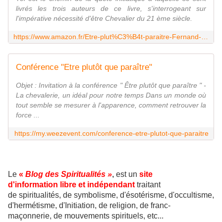
livrés les trois auteurs de ce livre, s'interrogeant sur
l'impérative nécessité d'être Chevalier du 21 ème siècle.
https://www.amazon.fr/Etre-plut%C3%B4t-paraitre-Fernand-Cafiero/dp/2487319100
Conférence "Etre plutôt que paraître"
Objet : Invitation à la conférence " Être plutôt que paraître " -
La chevalerie, un idéal pour notre temps Dans un monde où
tout semble se mesurer à l'apparence, comment retrouver la
force ...
https://my.weezevent.com/conference-etre-plutot-que-paraitre
Le
«
Blog des Spiritualités »
,
est un
site
d'information libre et indépendant
traitant
de spiritualités, de symbolisme, d'ésotérisme, d'occultisme,
d'hermétisme, d'Initiation, de religion, de franc-
maçonnerie, de mouvements spirituels, etc...