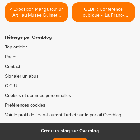
< Exposition Manga tout un
GLDF : Conférence
Art ! au Musée Guimet à
publique « La Franc-
Paris jusqu'au 9 mars 2026
maçonnerie, une réponse
aux défis de notre temps ?
» par Philippe Charuel,
Hébergé par Overblog
ancien Grand Maître le 12
février 2026 à Paris. >
Top articles
Pages
Contact
Signaler un abus
C.G.U.
Cookies et données personnelles
Préférences cookies
Voir le profil de Jean-Laurent Turbet sur le portail Overblog
Créer un blog sur Overblog