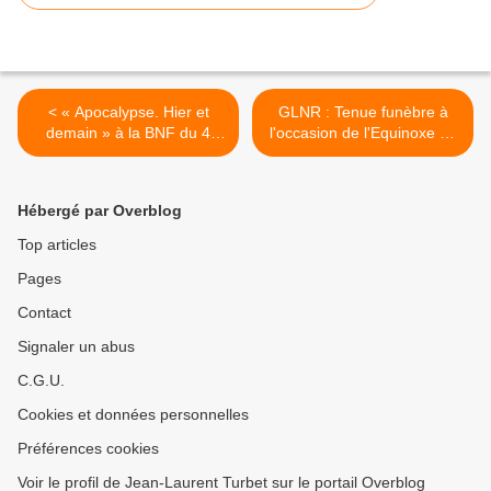
< « Apocalypse. Hier et
GLNR : Tenue funèbre à
demain » à la BNF du 4
l'occasion de l'Equinoxe de
février au 8juin 2025.
Printemps dans les
Carpates en Roumanie. >
Hébergé par Overblog
Top articles
Pages
Contact
Signaler un abus
C.G.U.
Cookies et données personnelles
Préférences cookies
Voir le profil de Jean-Laurent Turbet sur le portail Overblog