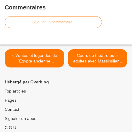
Commentaires
Ajouter un commentaire
< Vérités et légendes de
Cours de théâtre pour
l'Egypte ancienne,
adultes avec Massimiliano
conférence de Florence
Verardi de septembre à juin
QUENTIN, le lundi 30
à Paris >
septembre 2024 à 19h30 à
Hébergé par Overblog
Paris.
Top articles
Pages
Contact
Signaler un abus
C.G.U.