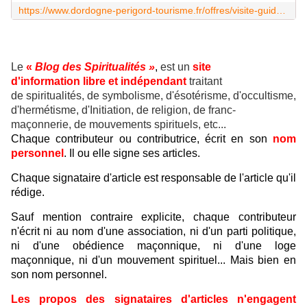
https://www.dordogne-perigord-tourisme.fr/offres/visite-guidee-du-temple-maconnique-de-la-grande-loge-de-france-a-perigueux-perigueux-perigueux-fr-5120242/
Le
«
Blog des Spiritualités »
,
est un
site
d'information libre et indépendant
traitant
de spiritualités, de symbolisme, d'ésotérisme, d'occultisme,
d'hermétisme, d'Initiation, de religion, de franc-
maçonnerie, de mouvements spirituels, etc...
Chaque contributeur ou contributrice, écrit en son
nom
personnel
. Il ou elle signe ses articles.
Chaque signataire d'article est responsable de l'article qu'il
rédige.
Sauf mention contraire explicite, chaque contributeur
n'écrit ni au nom d'une association, ni d'un parti politique,
ni d'une obédience maçonnique, ni d'une loge
maçonnique, ni d'un mouvement spirituel... Mais bien en
son nom personnel.
Les propos des signataires d'articles n'engagent