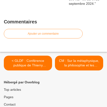
Commentaires
Ajouter un commentaire
< GLDF : Conférence
CM : Sur la métaphysique,
publique de Thierry
la philosophie et les
Zaveroni, Grand Maître de
traditions ésotériques des
la Grande Loge de France
religions par Francis Bardot
le 30 septembre à
le 16 septembre 2024 à 19
Hébergé par Overblog
Barcelone.
h 30. >
Top articles
Pages
Contact