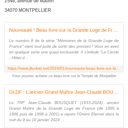
2546, avenue de Maurin
34070 MONTPELLIER
Nouveauté ! Beau livre sur la Grande Loge de France à Montpellier. A vous procurer d'urgence ! - Le Blog des Spiritualités
Le numéro 8 de la série "Mémoires de la Grande Loge de
France" vient tout juste de sortir des presses ! Vous en avez
en quelque sorte une quasi exclusivité. Il s'intitulé "Le Cercle
- Hôtel d...
https://www.jlturbet.net/2024/01/nouveaute-beau-livre-sur-la-grande-loge-de-france-a-montpellier.a-vous-procurer-d-urgence.html
Vous pourrez acheter ce beau livre sur le Temple de Monpellier
GLDF : L'ancien Grand Maître Jean-Claude BOUSQUET est mort. - Le Blog des Spiritualités
Le TRF Jean-Claude BOUSQUET (1933-2024), ancien
Grand Maître de la Grande Loge de France (de 1995 à
1996 puis de 1998 à 2001) a rejoint l'Orient Éternel dans la
nuit du 9 au 10 janvier 2024 ...