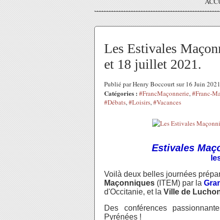
ACC
Les Estivales Maçon
et 18 juillet 2021.
Publié par Henry Boccourt sur 16 Juin 202
Catégories :
#FrancMaçonnerie
,
#Franc-Ma
#Débats
,
#Loisirs
,
#Vacances
Estivales Maç
le
Voilà deux belles journées prépar
Maçonniques
(ITEM) par la
Gra
d'Occitanie, et la
Ville de Lucho
Des conférences passionnant
Pyrénées !