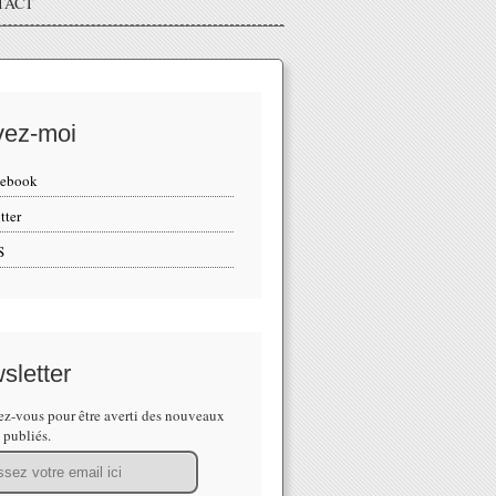
TACT
vez-moi
cebook
tter
S
sletter
z-vous pour être averti des nouveaux
s publiés.