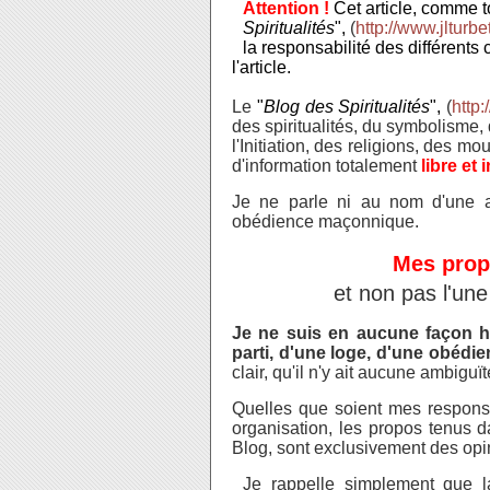
Attention !
Cet article, comme to
Spiritualités
",
(
http://www.jlturbet
la responsabilité des différents 
l'article.
Le
"
Blog des Spiritualités
",
(
http:
des
spiritualités, du symbolisme,
l'Initiation, des religions, des mo
d'information t
otalement
libre et
Je ne parle ni au nom d'une ass
obédience maçonnique.
Mes prop
et non pas l'une
Je ne suis en aucune façon ha
parti, d'une loge, d'une obéd
clair, qu'il n'y ait aucune ambigu
Quelles que soient mes responsa
organisation, les propos tenus d
Blog, sont exclusivement des opi
Je rappelle simplement que 