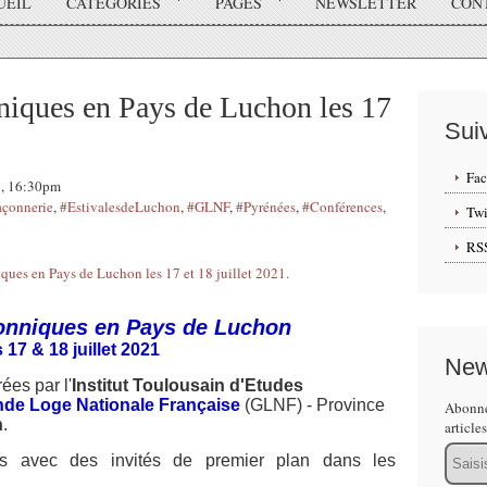
UEIL
CATÉGORIES
PAGES
NEWSLETTER
CON
niques en Pays de Luchon les 17
Sui
Fa
1, 16:30pm
çonnerie
,
#EstivalesdeLuchon
,
#GLNF
,
#Pyrénées
,
#Conférences
,
Twi
RS
onniques en Pays de Luchon
s 17 & 18 juillet 2021
New
ées par l'
Institut Toulousain d'Etudes
nde Loge Nationale Française
(GLNF) - Province
Abonne
n
.
article
Email
es avec des invités de premier plan dans les