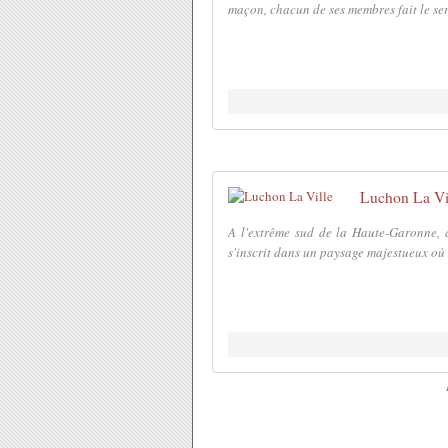
maçon, chacun de ses membres fait le serm
Luchon La Vi
A l'extrême sud de la Haute-Garonne, 
s'inscrit dans un paysage majestueux où 