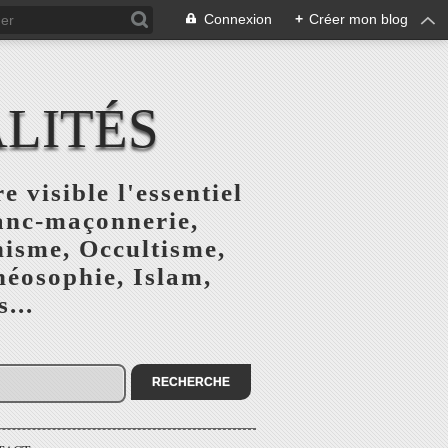
Connexion
+
Créer mon blog
ALITÉS
e visible l'essentiel
ranc-maçonnerie,
nisme, Occultisme,
héosophie, Islam,
...