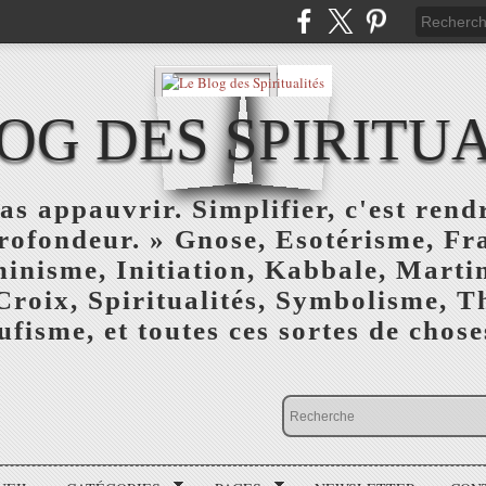
OG DES SPIRITU
as appauvrir. Simplifier, c'est rendr
profondeur. » Gnose, Esotérisme, F
inisme, Initiation, Kabbale, Marti
Croix, Spiritualités, Symbolisme, T
ufisme, et toutes ces sortes de choses