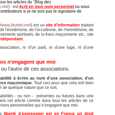
us les articles du "
Blog des
.net/
) - est
écrit en mon nom personnel
ou sous
contributeurs si je ne suis pas le signataire de
//www.jlturbet.net/
) est un
site d'information
traitant
 de l'ésotérisme, de l'occultisme, de l'hermétisme, de
uvements spirituels, de la franc-maçonnerie etc., site
 indépendant
.
ociation, ni d'un parti, ni d'une loge, ni d'une
os n'engagent que moi
 ou l'autre de ces associations.
bilité à écrire au nom d'une association, d'un
ience maçonnique
.
Tout ceci pour que cela soit bien
ïté de quelque nature que ce soit.
bilités - ou non - présentes ou futures dans une
ans cet article comme dans tous les articles de ce
nions personnelles qui n'engagent que moi.
la
liberté d’expression est en France un droit