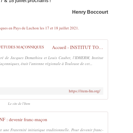
 & 18 juillet prochains !
Henry Boccourt
Accueil - INSTITUT TOULOUSAIN D'ÉTUDES MAÇONNIQUES
ré de Jacques Demathieu et Louis Caubet, l'IDHERM, Institut
çonniques, était l'antenne régionale à Toulouse de cet...
https://item-fm.org/
Le site de l'Item
F : devenir franc-maçon
une Fraternité initiatique traditionnelle. Pour devenir franc-