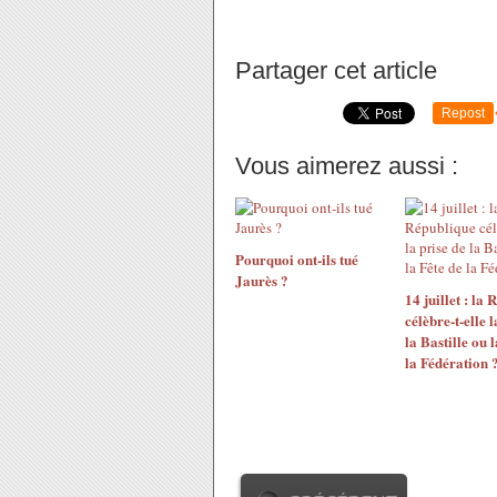
Partager cet article
Repost
Vous aimerez aussi :
Pourquoi ont-ils tué
Jaurès ?
14 juillet : la
célèbre-t-elle l
la Bastille ou 
la Fédération 