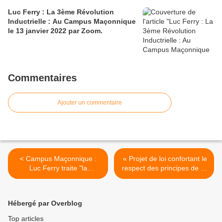
Luc Ferry : La 3ème Révolution
Inductrielle : Au Campus Maçonnique
le 13 janvier 2022 par Zoom.
Commentaires
Ajouter un commentaire
< Campus Maçonnique :
« Projet de loi confortant le
Luc Ferry traite "la
respect des principes de la
naissance des Dieux et du
République ». Le
Monde" le jeudi 25 mars
protestantisme alerte et
2021 à 19h30. A ne pas
conteste >
Hébergé par Overblog
manquer !
Top articles