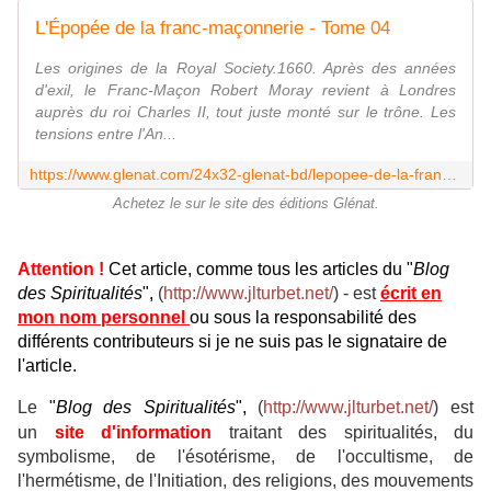
L'Épopée de la franc-maçonnerie - Tome 04
Les origines de la Royal Society.1660. Après des années
d'exil, le Franc-Maçon Robert Moray revient à Londres
auprès du roi Charles II, tout juste monté sur le trône. Les
tensions entre l'An...
https://www.glenat.com/24x32-glenat-bd/lepopee-de-la-franc-maconnerie-tome-04-9782344034606
Achetez le sur le site des éditions Glénat.
Attention !
Cet article, comme tous les articles du "
Blog
des Spiritualités
",
(
http://www.jlturbet.net/
) - est
écrit en
mon nom personnel
ou sous la responsabilité des
différents contributeurs si je ne suis pas le signataire de
l'article.
Le
"
Blog des Spiritualités
",
(
http://www.jlturbet.net/
) est
un
site d'information
traitant des
spiritualités, du
symbolisme, de l'ésotérisme, de l'occultisme, de
l'hermétisme, de l'Initiation, des religions, des mouvements