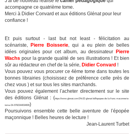
J'ai de nouveau réalisé le
cahier pédagogique
qui
accompagne ce quatrième tome.
Merci à Didier Convard et aux éditions Glénat pour leur
confiance !
Et puis surtout - last but not least - félicitation au
scénariste,
P
ierre Boisserie
, qui a eu plein de belles
idées originales pour cet album, au dessinateur
Pierre
Wachs
pour la grande qualité de ses illustrations ! Et bien
sûr au rédacteur en chef de la série,
Didier Convard
!
Vous pouvez vous procurer ce 4ème tome dans toutes les
bonnes librairies (choisissez de préférence celle près de
chez vous ) et sur tous les sites marchands.
Vous pouvez également l'acheter directement sur le site
des éditions Glénat : (
https://www.glenat.com/24x32-glenat-bd/lepopee-de-la-franc-maconnerie-
)
tome-04-978234403460
6
Poursuivons ensemble cette belle aventure de l'épopée
maçonnique ! Belles heures de lecture !
Jean-Laurent Turbet