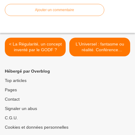
Ajouter un commentaire
< La Régularité, un concept
L'Universel : fantasme ou
inventé par le GODF ?
réalité. Conférence
publique d'Alain Graesel
lors de la CDHC de la
GLDF le 17 mars 2016. >
Hébergé par Overblog
Top articles
Pages
Contact
Signaler un abus
C.G.U.
Cookies et données personnelles