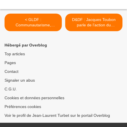
< GLDF :
D&DF : Jacques Toubon
Communautarisme,
parle de l’action du
Citoyenneté et Droits de
défenseur des droits le 26
l’Homme par le Grand
octobre 2015 à Paris. >
Maître de la GLDF Philippe
Hébergé par Overblog
Charuel le 15 octobre 2015.
Top articles
Pages
Contact
Signaler un abus
C.G.U.
Cookies et données personnelles
Préférences cookies
Voir le profil de Jean-Laurent Turbet sur le portail Overblog