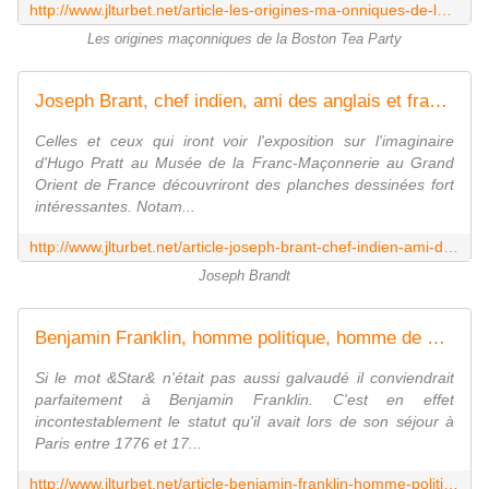
http://www.jlturbet.net/article-les-origines-ma-onniques-de-la-boston-tea-party-de-1773-60166029.html
Les origines maçonniques de la Boston Tea Party
Joseph Brant, chef indien, ami des anglais et franc-maçon. - Bloc notes de Jean-Laurent, sur la Franc-Maçonnerie et les Spiritualités. Blog maçonnique et spirituel francophone. Initiation, parcours et découverte.
Celles et ceux qui iront voir l'exposition sur l'imaginaire
d'Hugo Pratt au Musée de la Franc-Maçonnerie au Grand
Orient de France découvriront des planches dessinées fort
intéressantes. Notam...
http://www.jlturbet.net/article-joseph-brant-chef-indien-ami-des-anglais-et-franc-ma-on-99316067.html
Joseph Brandt
Benjamin Franklin, homme politique, homme de science, journaliste et franc-maçon. - Bloc notes de Jean-Laurent, sur la Franc-Maçonnerie et les Spiritualités. Blog maçonnique et spirituel francophone. Initiation, parcours et découverte.
Si le mot &Star& n'était pas aussi galvaudé il conviendrait
parfaitement à Benjamin Franklin. C'est en effet
incontestablement le statut qu'il avait lors de son séjour à
Paris entre 1776 et 17...
http://www.jlturbet.net/article-benjamin-franklin-homme-politique-homme-de-science-journaliste-et-franc-macon-41604985.html