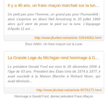
Il y a 40 ans, un franc-maçon marchait sur la lune : Buzz Aldrin. - Bloc notes de Jean-Laurent, sur la Franc-Maçonnerie et les Spiritualités. Blog maçonnique et spirituel francophone. Initiation, parcours et découverte.
Un petit pas pour l'homme, un grand pas pour l'humanité& :
ainsi s'exprime en direct Neil Armstrong le 20 juillet 1969
alors qu'il vient de poser le pied sur la lune. L'équipage
d'Apollo 11 est ...
http://www.jlturbet.net/article-33544662.html
Buzz Aldrin. Un franc-maçon sur la Lune.
La Grande Loge du Michigan rend hommage à Gerald Ford, dernier président des Etats-Unis franc-maçon. - Bloc notes de Jean-Laurent, sur la Franc-Maçonnerie et les Spiritualités. Blog maçonnique et spirituel francophone. Initiation, parcours et découverte.
Le président Gerald Ford est mort le 26 décembre 2006 à
l'âge de 93 ans. Président des Etats-Unis de 1974 à 1977, il
avait succédé à la Maison Blanche à Richard Nixon, qui
avait démissio...
http://www.jlturbet.net/article-5076172.html
Hommage à Gerald Ford, dernier président Franc-Maçon.