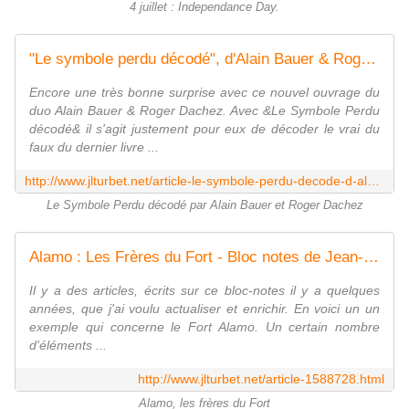
4 juillet : Independance Day.
"Le symbole perdu décodé", d'Alain Bauer & Roger Dachez. - Bloc notes de Jean-Laurent, sur la Franc-Maçonnerie et les Spiritualités. Blog maçonnique et spirituel francophone. Initiation, parcours et découverte.
Encore une très bonne surprise avec ce nouvel ouvrage du
duo Alain Bauer & Roger Dachez. Avec &Le Symbole Perdu
décodé& il s'agit justement pour eux de décoder le vrai du
faux du dernier livre ...
http://www.jlturbet.net/article-le-symbole-perdu-decode-d-alain-bauer-roger-dachez-39228790.html
Le Symbole Perdu décodé par Alain Bauer et Roger Dachez
Alamo : Les Frères du Fort - Bloc notes de Jean-Laurent, sur la Franc-Maçonnerie et les Spiritualités. Blog maçonnique et spirituel francophone. Initiation, parcours et découverte.
Il y a des articles, écrits sur ce bloc-notes il y a quelques
années, que j'ai voulu actualiser et enrichir. En voici un un
exemple qui concerne le Fort Alamo. Un certain nombre
d'éléments ...
http://www.jlturbet.net/article-1588728.html
Alamo, les frères du Fort