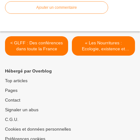
Ajouter un commentaire
< GLFF : Des conférences
« Les Nourritures :
dans toute la France
Ecologie, existence et
reconstruction de la
démocratie », par Corine
Pelluchon à la GLDF le
Hébergé par Overblog
samedi 7 mars 2015. >
Top articles
Pages
Contact
Signaler un abus
C.G.U.
Cookies et données personnelles
Préférences cookies