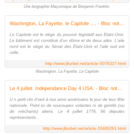
Une biographie Maçonnique de Benjamin Franklin.
Washington, La Fayette, le Capitole .... - Bloc notes de Jean-Laurent, sur la Franc-Maçonnerie et les Spiritualités. Blog maçonnique et spirituel francophone. Initiation, parcours et découverte.
Le Capitole est le siège du pouvoir législatif aux Etats-Unis.
Le bâtiment est constitué d'un dôme et de deux ailes. L'aile
nord est le siège du Sénat des États-Unis et l'aile sud est
celle...
http://www.jlturbet.net/article-5076327.html
Washington, La Fayette, Le Capitole
Le 4 juillet. Independance Day 4 USA. - Bloc notes de Jean-Laurent, sur la Franc-Maçonnerie et les Spiritualités. Blog maçonnique et spirituel francophone. Initiation, parcours et découverte.
U n petit clin d'oeil à nos amis américains le jour de leur fête
nationale. Point ici de soucoupes volantes ni de gentils (ou
de méchants) aliens. Le 4 juillet 1776, 56 députés
représentants...
http://www.jlturbet.net/article-33405261.html