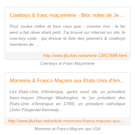
Cowboys & franc-maçonnerie - Bloc notes de Jean-Laurent, sur la Franc-Maçonnerie et les Spiritualités. Blog maçonnique et spirituel francophone. Initiation, parcours et découverte.
Pour toutes celles et tous ceux que - comme moi - le far
west a fait rêver étant petit. J'ai trouvé sur internet un site, le
cow-boy code , qui dresse la liste des pionners & cowboys
membres de ...
http://www.jlturbet.net/article-13817688.html
Cow-boys et Franc-Maçonnerie
Mormons & Francs-Maçons aux Etats-Unis d'Amérique. - Bloc notes de Jean-Laurent, sur la Franc-Maçonnerie et les Spiritualités. Blog maçonnique et spirituel francophone. Initiation, parcours et découverte.
Les Etats-Unis d'Amérique, après avoir élu un président
franc-maçon (George Washington, le 1er président des
Etats-Unis d'Amérique en 1789), un président catholique
(John Fitzgerald Kennedy...
http://www.jlturbet.net/article-mormons-francs-macons-aux-etats-unis-d-amerique-112014136.html
Mormons et Francs-Maçons aux USA