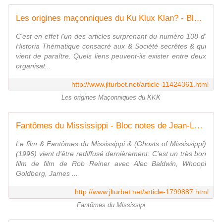
Les origines maçonniques du Ku Klux Klan? - Bloc notes de Jean-Laurent, sur la Franc-Maçonnerie et les Spiritualités. Blog maçonnique et spirituel francophone. Initiation, parcours et découverte.
C'est en effet l'un des articles surprenant du numéro 108 d'
Historia Thématique consacré aux & Société secrêtes & qui
vient de paraître. Quels liens peuvent-ils exister entre deux
organisat...
http://www.jlturbet.net/article-11424361.html
Les origines Maçonniques du KKK
Fantômes du Mississippi - Bloc notes de Jean-Laurent, sur la Franc-Maçonnerie et les Spiritualités. Blog maçonnique et spirituel francophone. Initiation, parcours et découverte.
Le film & Fantômes du Mississippi & (Ghosts of Mississippi)
(1996) vient d'être rediffusé dernièrement. C'est un très bon
film de film de Rob Reiner avec Alec Baldwin, Whoopi
Goldberg, James ...
http://www.jlturbet.net/article-1799887.html
Fantômes du Mississipi