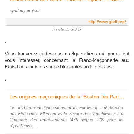
symfony project
http://www.godf.org/
Le site du GODF
.
Vous trouverez ci-dessous quelques liens qui pourraient
vous intéresser, concernant la Franc-Maçonnerie aux
Etats-Unis, publiés sur ce bloc-notes au fil des ans :
.
Les origines maçonniques de la "Boston Tea Party" de 1773. - Bloc notes de Jean-Laurent, sur la Franc-Maçonnerie et les Spiritualités. Blog maçonnique et spirituel francophone. Initiation, parcours et découverte.
Les mid-term elections viennent d'avoir lieu la nuit dernière
aux Etats-Unis. Elles ont vu la victoire des Républicains à la
Chambre des représentants (435 sièges: 239 pour les
républicains, ...