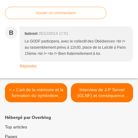
Ajouter un commentaire
B
buisset
05/12/2014 17:51
Le GODF participera, avec le collectif des Obédiences <br />
au rassemblement prévu à 11h30, place de la Laïcité à Paris
15ème.<br /> <br /> Bien fraternellement à toi.
Répondre
< « L’art de la mémoire et la
Interview de J-P Servel
formation du symbolisme
(GLNF) et conséquences
maçonnique » de Charles
de ses propos sur le PMF. >
Bernard JAMEUX.
Hébergé par Overblog
Top articles
Pages