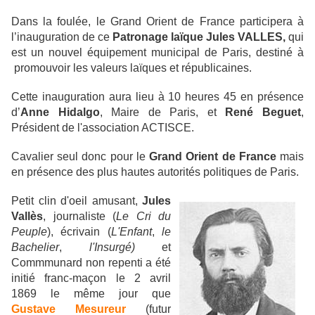
Dans la foulée,
le Grand Orient de France participera à
l’inauguration de ce
Patronage laïque Jules VALLES,
qui
est un nouvel équipement municipal de Paris, destiné à
promouvoir les valeurs laïques et républicaines.
Cette inauguration aura lieu à 10 heures 45 en présence
d’
Anne Hidalgo
,
Maire de Paris, et
René Beguet
,
Président de l'association ACTISCE.
Cavalier seul donc pour le
Grand Orient de France
mais
en présence des plus hautes autorités politiques de Paris.
Petit clin d'oeil amusant,
Jules
Vallès
, journaliste (
Le Cri du
Peuple
)
, écrivain (
L'Enfant
,
le
Bachelier
,
l'Insurgé)
et
Commmunard non repenti a été
initié franc-maçon le 2 avril
1869 le même jour que
Gustave Mesureur
(futur