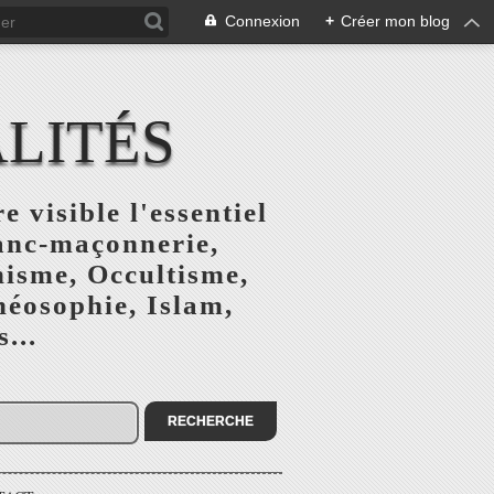
Connexion
+
Créer mon blog
ALITÉS
e visible l'essentiel
ranc-maçonnerie,
nisme, Occultisme,
héosophie, Islam,
...