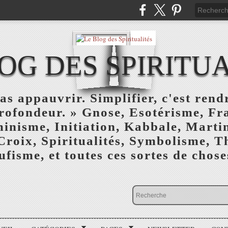
OG DES SPIRITU
as appauvrir. Simplifier, c'est rendr
profondeur. » Gnose, Esotérisme, F
inisme, Initiation, Kabbale, Marti
Croix, Spiritualités, Symbolisme, T
ufisme, et toutes ces sortes de choses