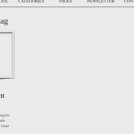
UEIL
CATÉGORIES
PAGES
NEWSLETTER
CON
tag
nt
ançois
nde
vient