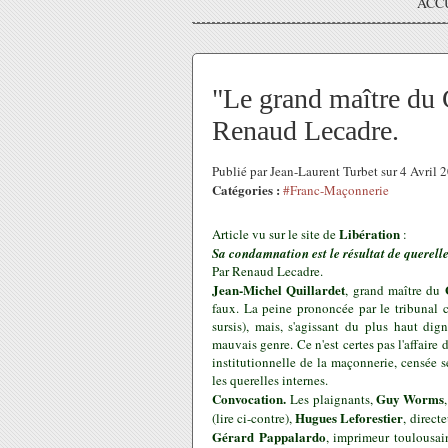
ACC
"Le grand maître du 
Renaud Lecadre.
Publié par Jean-Laurent Turbet sur 4 Avril
Catégories :
#Franc-Maçonnerie
Libération
Article vu sur le site de
:
Sa condamnation est le résultat de querell
Par Renaud Lecadre.
Jean-Michel Quillardet
, grand maître du
faux. La peine prononcée par le tribunal 
sursis), mais, s'agissant du plus haut dig
mauvais genre. Ce n'est certes pas l'affaire
institutionnelle de la maçonnerie, censée 
les querelles internes.
Convocation.
Guy Worms
Les plaignants,
Hugues Leforestier
(lire ci-contre),
, direct
Gérard Pappalardo
, imprimeur toulousai