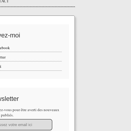
TACT
vez-moi
cebook
tter
S
sletter
z-vous pour être averti des nouveaux
s publiés.