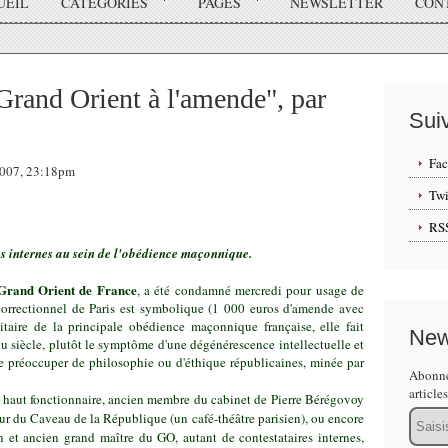
UEIL
CATÉGORIES
PAGES
NEWSLETTER
CON
Grand Orient à l'amende", par
Sui
Fa
 2007, 23:18pm
Twi
RS
es internes au sein de l'obédience maçonnique.
Grand Orient de France
, a été condamné mercredi pour usage de
correctionnel de Paris est symbolique (1 000 euros d'amende avec
nitaire de la principale
obédience maçonnique
française, elle fait
New
 du siècle, plutôt le symptôme d'une dégénérescence intellectuelle et
se préoccuper de philosophie ou d'éthique républicaines, minée par
Abonne
article
, haut fonctionnaire, ancien membre du cabinet de Pierre Bérégovoy
Email
eur du
Caveau de la République
(un café-théâtre parisien), ou encore
n et ancien grand maître du GO, autant de contestataires internes,