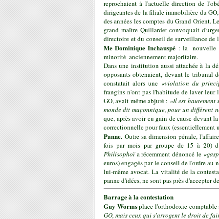
reprochaient à l'actuelle direction de l'o
dirigeantes de la filiale immobilière du GO
des années les comptes du Grand Orient. Le
grand maître Quillardet convoquait d'urg
directoire et du conseil de surveillance de
Me Dominique Inchauspé
: la ­ nouvelle 
minorité ­ anciennement majoritaire.
Dans une institution aussi attachée à la dé
opposants obtenaient, devant le tribunal d
constatait alors une
«violation du princi
frangins n'ont pas l'habitude de laver leur
GO, avait même abjuré :
«Il est hautement 
monde dit maçonnique, pour un différent n
que, après avoir eu gain de cause devant la j
correctionnelle pour faux (essentiellement 
Panne.
Outre sa dimension pénale, l'affaire
fois par mois par groupe de 15 à 20) du 
Philisophoï
a récemment dénoncé le
«gasp
euros) engagés par le conseil de l'ordre au n
lui-même avocat. La vitalité de la contes
panne d'idées, ne sont pas près d'accepter 
Barrage à la contestation
Guy Worms
place l'orthodoxie comptable 
GO, mais ceux qui s'arrogent le droit de fa