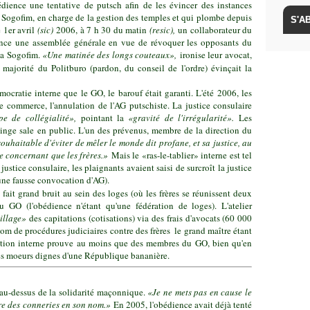
bédience une tentative de putsch afin de les évincer des instances
, Sogofim, en charge de la gestion des temples et qui plombe depuis
 1er avril
(sic)
2006, à 7 h 30 du matin
(resic),
un collaborateur du
ence une assemblée générale en vue de révoquer les opposants du
 la Sogofim.
«Une matinée des longs couteaux»,
ironise leur avocat,
­ majorité du Politburo (pardon, du conseil de l'ordre) évinçait la
mocratie interne que le GO, le barouf était garanti. L'été 2006, les
e commerce, l'annulation de l'AG putschiste. La justice consulaire
pe de collégialité»,
pointant la
«gravité de l'irrégularité».
Les
 linge sale en public. L'un des prévenus, membre de la direction du
souhaitable d'éviter de mêler le monde dit profane, et sa justice, au
e concernant que les frères.»
Mais le «ras-le-tablier» interne est tel
ustice consulaire, les plaignants avaient saisi de surcroît la justice
une fausse convocation d'AG).
 fait grand bruit au sein des loges (où les frères se réunissent deux
GO (l'obédience n'étant qu'une fédération de loges). L'atelier
illage»
des capitations (cotisations) via des frais d'avocats (60 000
om de procédures judiciaires contre des frères ­ le grand maître étant
tation interne prouve au moins que des membres du GO, bien qu'en
des moeurs dignes d'une République bananière.
au-dessus de la solidarité maçonnique.
«Je ne mets pas en cause le
ire des conneries en son nom.»
En 2005, l'obédience avait déjà tenté