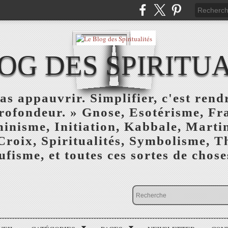
OG DES SPIRITU
as appauvrir. Simplifier, c'est rendr
profondeur. » Gnose, Esotérisme, F
inisme, Initiation, Kabbale, Marti
Croix, Spiritualités, Symbolisme, T
ufisme, et toutes ces sortes de choses