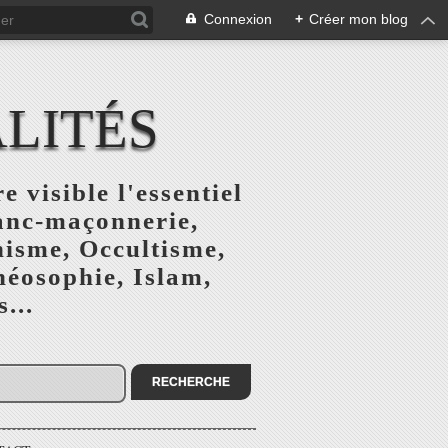
Connexion
+
Créer mon blog
ALITÉS
e visible l'essentiel
ranc-maçonnerie,
nisme, Occultisme,
héosophie, Islam,
...