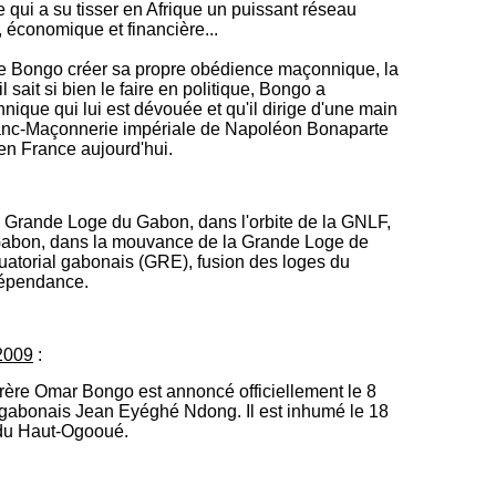
qui a su tisser en Afrique un puissant réseau
e, économique et financière...
ue Bongo créer sa propre obédience maçonnique, la
ait si bien le faire en politique, Bongo a
que qui lui est dévouée et qu'il dirige d'une main
Franc-Maçonnerie impériale de Napoléon Bonaparte
en France aujourd'hui.
Grande Loge du Gabon, dans l'orbite de la GNLF,
abon, dans la mouvance de la Grande Loge de
uatorial gabonais (GRE), fusion des loges du
dépendance.
2009
:
frère Omar Bongo est annoncé officiellement le 8
e gabonais Jean Eyéghé Ndong. Il est inhumé le 18
e du Haut-Ogooué.