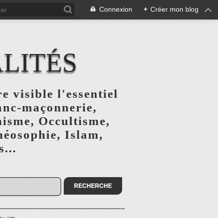
Connexion
+
Créer mon blog
ALITÉS
e visible l'essentiel
ranc-maçonnerie,
nisme, Occultisme,
héosophie, Islam,
...