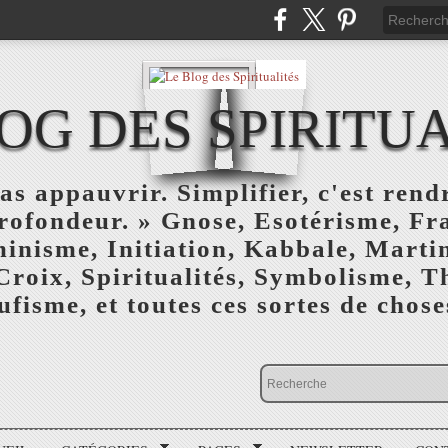
OG DES SPIRITU
as appauvrir. Simplifier, c'est rendr
profondeur. » Gnose, Esotérisme, F
inisme, Initiation, Kabbale, Marti
Croix, Spiritualités, Symbolisme, T
ufisme, et toutes ces sortes de choses