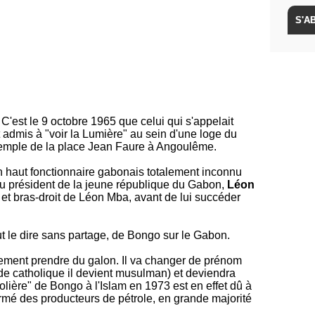
C'est le 9 octobre 1965 que celui qui s'appelait
 admis à "voir la Lumière" au sein d'une loge du
temple de la place Jean Faure à Angoulême.
s un haut fonctionnaire gabonais totalement inconnu
du président de la jeune république du Gabon,
Léon
nt et bras-droit de Léon Mba, avant de lui succéder
t le dire sans partage, de Bongo sur le Gabon.
dement prendre du galon. Il va changer de prénom
e catholique il devient musulman) et deviendra
lière" de Bongo à l'Islam en 1973 est en effet dû à
ermé des producteurs de pétrole, en grande majorité