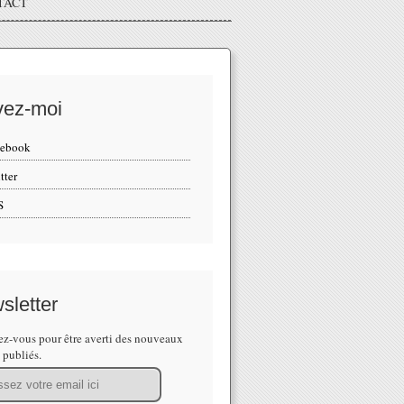
TACT
vez-moi
cebook
tter
S
sletter
z-vous pour être averti des nouveaux
s publiés.