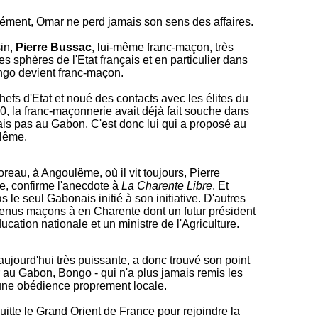
ment, Omar ne perd jamais son sens des affaires.
sin,
Pierre Bussac
, lui-même franc-maçon, très
es sphères de l'Etat français et en particulier dans
ongo devient franc-maçon.
hefs d'Etat et noué des contacts avec les élites du
0, la franc-maçonnerie avait déjà fait souche dans
ais pas au Gabon. C'est donc lui qui a proposé au
ulême.
eau, à Angoulême, où il vit toujours, Pierre
e, confirme l'anecdote à
La Charente Libre
.
Et
le seul Gabonais initié à son initiative. D'autres
venus maçons à en Charente dont un futur président
ucation nationale et un ministre de l'Agriculture.
ujourd'hui très puissante, a donc trouvé son point
 au Gabon, Bongo - qui n'a plus jamais remis les
une obédience proprement locale.
uitte le Grand Orient de France pour rejoindre la