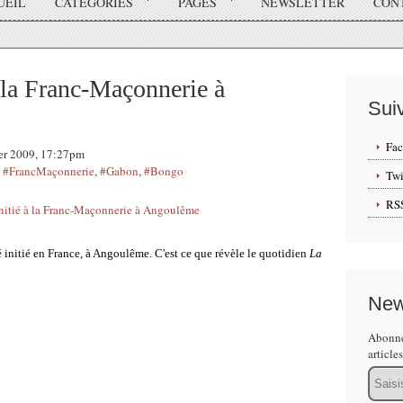
UEIL
CATÉGORIES
PAGES
NEWSLETTER
CON
 la Franc-Maçonnerie à
Sui
Fa
ier 2009, 17:27pm
,
#FrancMaçonnerie
,
#Gabon
,
#Bongo
Twi
RS
été initié en France, à Angoulême. C'est ce que révèle le quotidien
La
New
Abonne
article
Email