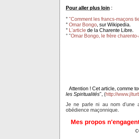
Pour aller plus loin
:
°
"Comment les francs-maçons tien
°
Omar Bongo
, sur Wikipedia.
°
L'article
de la Charente Libre.
° "
Omar Bongo, le frère charento-
Attention ! Cet article, comme to
les Spiritualités
",
(
http://www.jltur
Je ne parle ni au nom d'une ass
obédience maçonnique.
Mes propos n'engagen
c