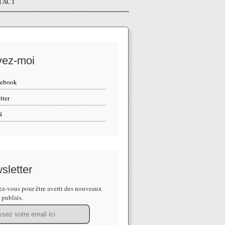
TACT
vez-moi
cebook
tter
S
sletter
z-vous pour être averti des nouveaux
s publiés.