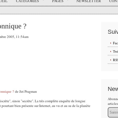
UEIL
CATÉGORIES
PAGES
NEWSLETTER
CON
onnique ?
Sui
embre 2005, 11:54am
Fa
Twi
RS
New
connique ?
de Jiri Pragman
Abonne
scrète", sinon "secrète". La très complète enquête de longue
article
 pourtant bien présente sur Internet, au vu et au su de la planète
Email