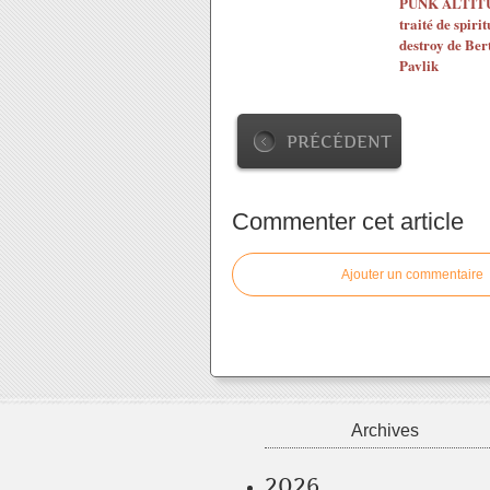
PUNK ALTITUD
traité de spirit
destroy de Ber
Pavlik
PRÉCÉDENT
Commenter cet article
Ajouter un commentaire
Archives
2026