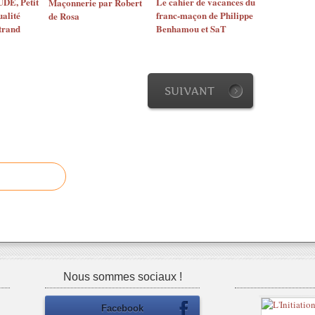
E, Petit
Le cahier de vacances du
Maçonnerie par Robert
ualité
franc-maçon de Philippe
de Rosa
trand
Benhamou et SaT
SUIVANT
Nous sommes sociaux !
Facebook