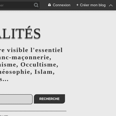
Connexion
+
Créer mon blog
ALITÉS
e visible l'essentiel
ranc-maçonnerie,
nisme, Occultisme,
héosophie, Islam,
...