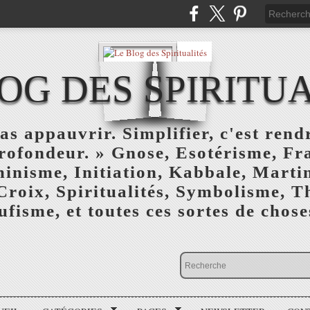
OG DES SPIRITU
as appauvrir. Simplifier, c'est rendr
profondeur. » Gnose, Esotérisme, F
inisme, Initiation, Kabbale, Marti
Croix, Spiritualités, Symbolisme, T
ufisme, et toutes ces sortes de choses