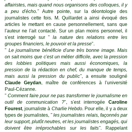
affairistes, mais quand nous organisons des colloques, il y
a peu d'écho
."
Autre pointe, sur la déontologie des
journalistes cette fois. M. Quillardet a ainsi évoqué des
articles le mettant en cause personnellement, sans que
l'auteur ne l'ait contacté. Sur un plan moins personnel, il
s'est interrogé sur "
la nature des relations entre les
groupes finan
ciers, le pouvoir et la presse
".
"
Le journalisme bénéficie d'une très bonne image. Mais
on sait moins que c'est un métier difficile, avec la pression
des lobbies politiques mais aussi économiques, la
pression de la rédaction en chef, du manque de temps,
mais aussi la pression du public
"
, a ensuite souligné
Claude Geydan
, maître de conférences à l'université
Paul-Cézanne.
"
Comment faire pour ne pas transformer le journalisme en
outil de communication ?
", s'est interrogée
Caroline
Fourest
, journaliste à
Charlie Hebdo
. Pour elle, il y a deux
types de journalistes,
"
les journalistes relais, façonnés par
leur support, plutôt neutres, et les journalistes engagés, qui
doivent être irréprochables sur les faits
"
. Rappelant