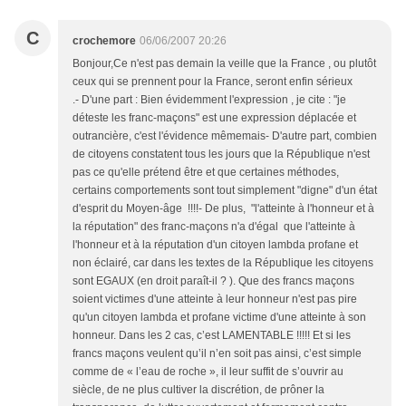
C
crochemore
06/06/2007 20:26
Bonjour,Ce n'est pas demain la veille que la France , ou plutôt
ceux qui se prennent pour la France, seront enfin sérieux
.- D'une part : Bien évidemment l'expression , je cite : "je
déteste les franc-maçons" est une expression déplacée et
outrancière, c'est l'évidence mêmemais- D'autre part, combien
de citoyens constatent tous les jours que la République n'est
pas ce qu'elle prétend être et que certaines méthodes,
certains comportements sont tout simplement "digne" d'un état
d'esprit du Moyen-âge !!!!- De plus, "l'atteinte à l'honneur et à
la réputation" des franc-maçons n'a d'égal que l'atteinte à
l'honneur et à la réputation d'un citoyen lambda profane et
non éclairé, car dans les textes de la République les citoyens
sont EGAUX (en droit paraît-il ? ). Que des francs maçons
soient victimes d'une atteinte à leur honneur n'est pas pire
qu'un citoyen lambda et profane victime d'une atteinte à son
honneur. Dans les 2 cas, c’est LAMENTABLE !!!!! Et si les
francs maçons veulent qu’il n’en soit pas ainsi, c’est simple
comme de « l’eau de roche », il leur suffit de s’ouvrir au
siècle, de ne plus cultiver la discrétion, de prôner la