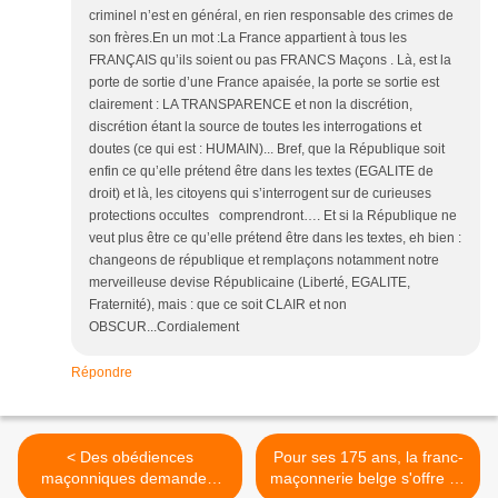
criminel n’est en général, en rien responsable des crimes de
son frères.En un mot :La France appartient à tous les
FRANÇAIS qu’ils soient ou pas FRANCS Maçons . Là, est la
porte de sortie d’une France apaisée, la porte se sortie est
clairement : LA TRANSPARENCE et non la discrétion,
discrétion étant la source de toutes les interrogations et
doutes (ce qui est : HUMAIN)... Bref, que la République soit
enfin ce qu’elle prétend être dans les textes (EGALITE de
droit) et là, les citoyens qui s’interrogent sur de curieuses
protections occultes comprendront…. Et si la République ne
veut plus être ce qu’elle prétend être dans les textes, eh bien :
changeons de république et remplaçons notamment notre
merveilleuse devise Républicaine (Liberté, EGALITE,
Fraternité), mais : que ce soit CLAIR et non
OBSCUR...Cordialement
Répondre
< Des obédiences
Pour ses 175 ans, la franc-
maçonniques demandent
maçonnerie belge s'offre un