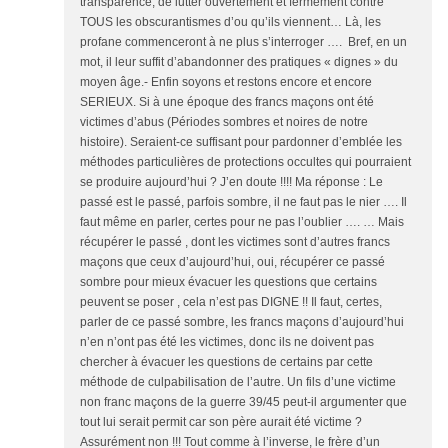
transparence, de lutter ouvertement et fermement contre
TOUS les obscurantismes d’ou qu’ils viennent… Là, les
profane commenceront à ne plus s’interroger …. Bref, en un
mot, il leur suffit d’abandonner des pratiques « dignes » du
moyen âge.- Enfin soyons et restons encore et encore
SERIEUX. Si à une époque des francs maçons ont été
victimes d’abus (Périodes sombres et noires de notre
histoire). Seraient-ce suffisant pour pardonner d’emblée les
méthodes particulières de protections occultes qui pourraient
se produire aujourd’hui ? J’en doute !!!! Ma réponse : Le
passé est le passé, parfois sombre, il ne faut pas le nier …. Il
faut même en parler, certes pour ne pas l’oublier …. … Mais
récupérer le passé , dont les victimes sont d’autres francs
maçons que ceux d’aujourd’hui, oui, récupérer ce passé
sombre pour mieux évacuer les questions que certains
peuvent se poser , cela n’est pas DIGNE !! Il faut, certes,
parler de ce passé sombre, les francs maçons d’aujourd’hui
n’en n’ont pas été les victimes, donc ils ne doivent pas
chercher à évacuer les questions de certains par cette
méthode de culpabilisation de l’autre. Un fils d’une victime
non franc maçons de la guerre 39/45 peut-il argumenter que
tout lui serait permit car son père aurait été victime ?
Assurément non !!! Tout comme à l’inverse, le frère d’un